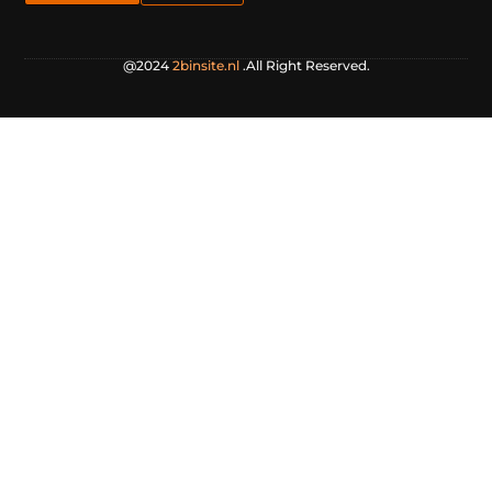
@2024
2binsite.nl
.All Right Reserved.