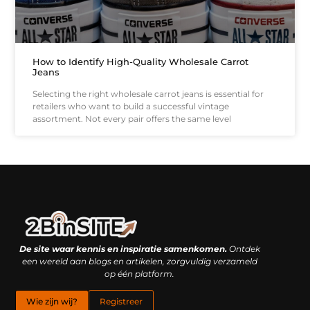
How to Identify High-Quality Wholesale Carrot
Jeans
Selecting the right wholesale carrot jeans is essential for
retailers who want to build a successful vintage
assortment. Not every pair offers the same level
Linkbuilding platform: je geheime wapen of je grootste valkuil?
Geld verdienen met links: hoe een simpele klik inkomsten oplevert
De site waar kennis en inspiratie samenkomen.
Ontdek
een wereld aan blogs en artikelen, zorgvuldig verzameld
op één platform.
Wie zijn wij?
Registreer