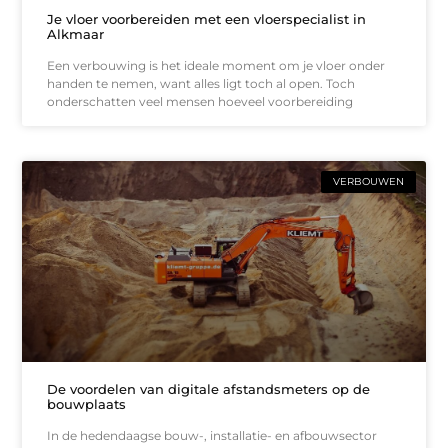
Je vloer voorbereiden met een vloerspecialist in
Alkmaar
Een verbouwing is het ideale moment om je vloer onder
handen te nemen, want alles ligt toch al open. Toch
onderschatten veel mensen hoeveel voorbereiding
VERBOUWEN
De voordelen van digitale afstandsmeters op de
bouwplaats
In de hedendaagse bouw-, installatie- en afbouwsector