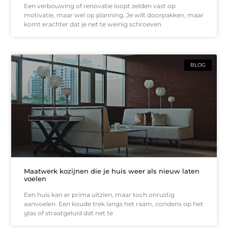
Een verbouwing of renovatie loopt zelden vast op
motivatie, maar wel op planning. Je wilt doorpakken, maar
komt erachter dat je net te weinig schroeven
BLOG
Maatwerk kozijnen die je huis weer als nieuw laten
voelen
Een huis kan er prima uitzien, maar toch onrustig
aanvoelen. Een koude trek langs het raam, condens op het
glas of straatgeluid dat net te