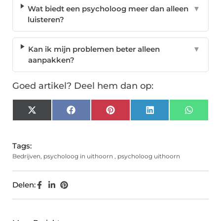
Wat biedt een psycholoog meer dan alleen
▼
luisteren?
Kan ik mijn problemen beter alleen
▼
aanpakken?
Goed artikel? Deel hem dan op:
X
Facebook
Pinterest
LinkedIn
Whats
(Twitter)
Tags:
Bedrijven
,
psycholoog in uithoorn
,
psycholoog uithoorn
Delen: