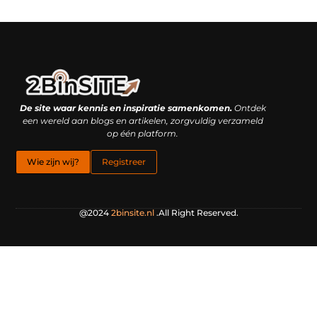
Linkbuilding platform: je geheime wapen of je grootste valkuil?
Geld verdienen met links: hoe een simpele klik inkomsten oplevert
De site waar kennis en inspiratie samenkomen.
Ontdek
een wereld aan blogs en artikelen, zorgvuldig verzameld
op één platform.
Wie zijn wij?
Registreer
@2024
2binsite.nl
.All Right Reserved.