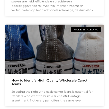
spelen snelheid, efficiëntie en precisie een
doorslaggevende rol. Waar vakmensen voorheen
vertrouwden op het traditionele rolmaatje, de duimstok
MODE EN KLEDING
How to Identify High-Quality Wholesale Carrot
Jeans
Selecting the right wholesale carrot jeans is essential for
retailers who want to build a successful vintage
assortment. Not every pair offers the same level