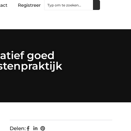
act
Registreer
atief goed
istenpraktijk
Delen: