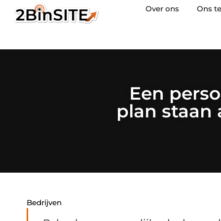
Over ons
Ons t
Een perso
plan staan a
Bedrijven