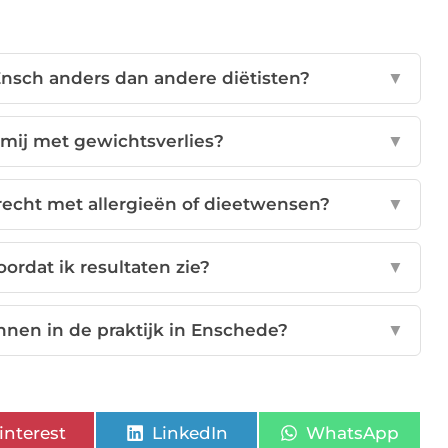
Ensch anders dan andere diëtisten?
▼
 mij met gewichtsverlies?
▼
terecht met allergieën of dieetwensen?
▼
ordat ik resultaten zie?
▼
nnen in de praktijk in Enschede?
▼
interest
LinkedIn
WhatsApp