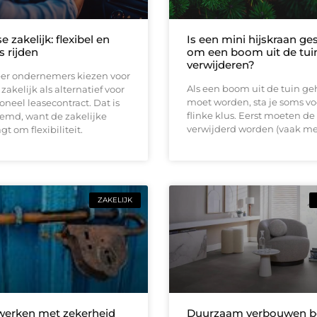
e zakelijk: flexibel en
Is een mini hijskraan ge
s rijden
om een boom uit de tuin
verwijderen?
er ondernemers kiezen voor
Als een boom uit de tuin ge
zakelijk als alternatief voor
moet worden, sta je soms vo
ioneel leasecontract. Dat is
flinke klus. Eerst moeten de
eemd, want de zakelijke
verwijderd worden (vaak me
t om flexibiliteit.
ZAKELIJK
 werken met zekerheid
Duurzaam verbouwen be