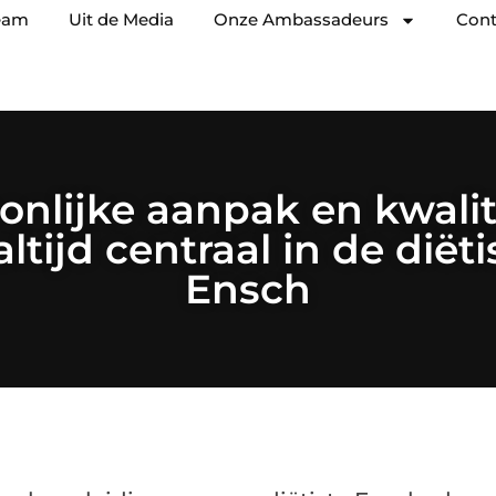
eam
Uit de Media
Onze Ambassadeurs
Cont
onlijke aanpak en kwalit
ltijd centraal in de diët
Ensch