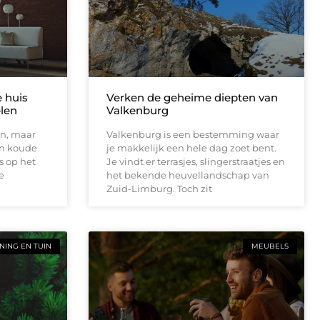
e huis
Verken de geheime diepten van
elen
Valkenburg
en, maar
Valkenburg is een bestemming waar
en koude
je makkelijk een hele dag zoet bent.
s op het
Je vindt er terrasjes, slingerstraatjes en
e
het bekende heuvellandschap van
Zuid-Limburg. Toch zit
ING EN TUIN
MEUBELS