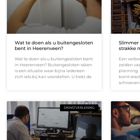
Wat te doen als u buitengesloten
Slimmer
bent in Heerenveen?
strakke 
Wat te doen als u buitengesloten bent
Een verbou
in Heerenveen? Buitengesloten raken
zelden vas
is een situatie waar bijna iedereen
planning.
zich iets bij kan voorstellen. U trekt de
komt erach
schroeven
DIENSTVERLENING