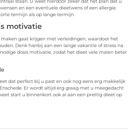
entraal staan. U weet hierdoor zeker dat het plan dat u
 wensen en een eventuele dieetwens of een allergie.
orte termijn als op lange termijn.
is motivatie
te maken gaat krijgen met verleidingen, waardoor het
houden. Denk hierbij aan een lange vakantie of stress na
 nodige dosis motivatie, zodat het dieet vele malen beter
de
t dat perfect bij u past en ook nog eens erg makkelijk
n Enschede. Er wordt altijd erg graag met u meegedacht
eet start u binnenkort ook al aan een prettig dieet op