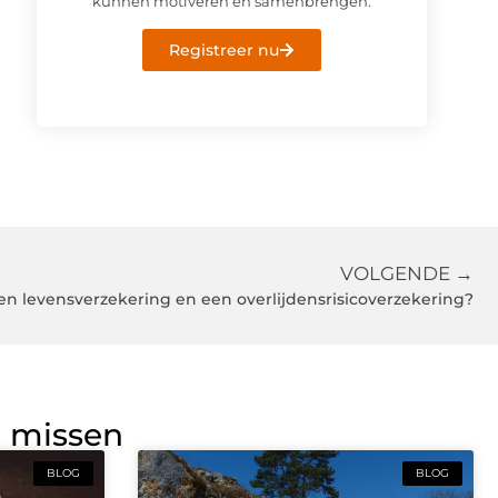
kunnen motiveren en samenbrengen.
Registreer nu
VOLGENDE →
een levensverzekering en een overlijdensrisicoverzekering?
g missen
BLOG
BLOG