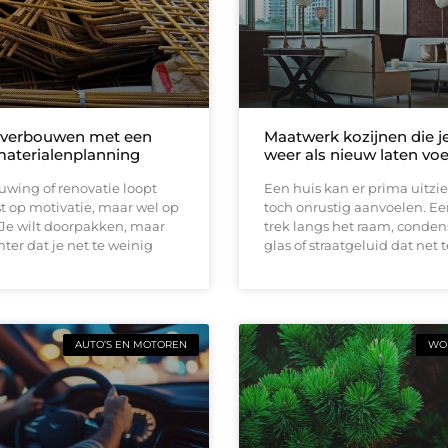
 verbouwen met een
Maatwerk kozijnen die j
materialenplanning
weer als nieuw laten vo
wing of renovatie loopt
Een huis kan er prima uitzi
t op motivatie, maar wel op
toch onrustig aanvoelen. E
 Je wilt doorpakken, maar
trek langs het raam, conden
ter dat je net te weinig
glas of straatgeluid dat net t
AUTO’S EN MOTOREN
WON