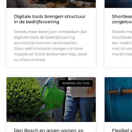
Digitale tools brengen structuur
Shortleas
in de bedrijfsvoering
zorgeloo
Steeds meer bedrijven ontdekken dat
Steeds me
digitale tools de bedrijfsvoering
shortlease 
aanzienlijk kunnen versimpelen.
een tradit
Waar administratie vroeger via losse
niet zo vr
mapjes en Excel-bestanden liep, staat
markt vraag
nu alles centraal
WONING EN TUIN
Den Bosch en groen wonen: zo
Flexibel