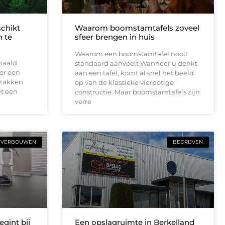
schikt
Waarom boomstamtafels zoveel
 te
sfeer brengen in huis
Waarom een boomstamtafel nooit
haald
standaard aanvoelt Wanneer u denkt
or een
aan een tafel, komt al snel het beeld
 takken
op van de klassieke vierpotige
t een
constructie. Maar boomstamtafels zijn
verre
VERBOUWEN
BEDRIJVEN
gint bij
Een opslagruimte in Berkelland