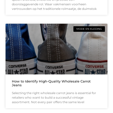
doorslaggevende rol. Waar vakmensen voorheen
vertrouwden op het traditionele rolmaatje, de duimstok
MODE EN KLEDING
How to Identify High-Quality Wholesale Carrot
Jeans
Selecting the right wholesale carrot jeans is essential for
retailers who want to build a successful vintage
assortment. Not every pair offers the same level