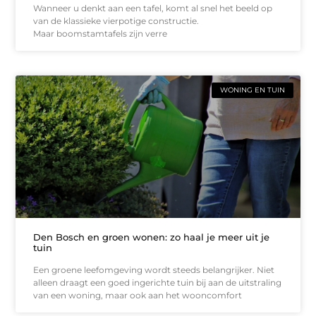
Wanneer u denkt aan een tafel, komt al snel het beeld op
van de klassieke vierpotige constructie.
Maar boomstamtafels zijn verre
WONING EN TUIN
Den Bosch en groen wonen: zo haal je meer uit je
tuin
Een groene leefomgeving wordt steeds belangrijker. Niet
alleen draagt een goed ingerichte tuin bij aan de uitstraling
van een woning, maar ook aan het wooncomfort