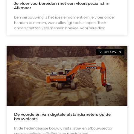
Je vloer voorbereiden met een vloerspecialist in
Alkmaar
Een verbouwing is het ideale moment om je vloer onder
handen te nemen, want alles ligt toch al open. Toch
onderschatten veel mensen hoeveel voorbereiding
VERBOUWEN
De voordelen van digitale afstandsmeters op de
bouwplaats
In de hedendaagse bouw-, installatie- en afbouwsector
spelen snelheid, efficiëntie en precisie een