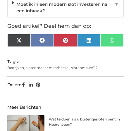
Moet ik in een modern slot investeren na
▼
een inbraak?
Goed artikel? Deel hem dan op:
X
Facebook
Pinterest
LinkedIn
Whats
(Twitter)
Tags:
Bedrijven
,
slotenmaker maarheeze
,
slotenmaker112
Delen:
Meer Berichten
Wat te doen als u buitengesloten bent in
Heerenveen?