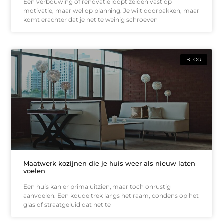
Een verbouwing of renovatie loopt zelden vast op
motivatie, maar wel op planning. Je wilt doorpakken, maar
komt erachter dat je net te weinig schroeven
BLOG
Maatwerk kozijnen die je huis weer als nieuw laten
voelen
Een huis kan er prima uitzien, maar toch onrustig
aanvoelen. Een koude trek langs het raam, condens op het
glas of straatgeluid dat net te