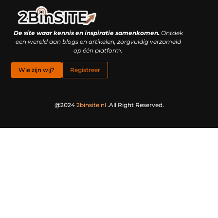
Linkbuilding platform: je geheime wapen of je grootste valkuil?
Geld verdienen met links: hoe een simpele klik inkomsten oplevert
De site waar kennis en inspiratie samenkomen.
Ontdek
een wereld aan blogs en artikelen, zorgvuldig verzameld
op één platform.
Wie zijn wij?
Registreer
@2024
2binsite.nl
.All Right Reserved.