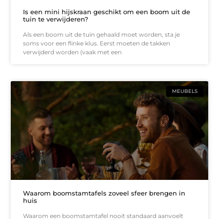
Is een mini hijskraan geschikt om een boom uit de
tuin te verwijderen?
Als een boom uit de tuin gehaald moet worden, sta je
soms voor een flinke klus. Eerst moeten de takken
verwijderd worden (vaak met een
MEUBELS
Waarom boomstamtafels zoveel sfeer brengen in
huis
Waarom een boomstamtafel nooit standaard aanvoelt