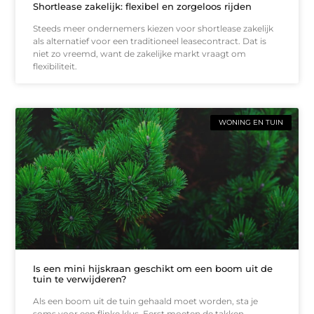
Shortlease zakelijk: flexibel en zorgeloos rijden
Steeds meer ondernemers kiezen voor shortlease zakelijk
als alternatief voor een traditioneel leasecontract. Dat is
niet zo vreemd, want de zakelijke markt vraagt om
flexibiliteit.
WONING EN TUIN
Is een mini hijskraan geschikt om een boom uit de
tuin te verwijderen?
Als een boom uit de tuin gehaald moet worden, sta je
soms voor een flinke klus. Eerst moeten de takken