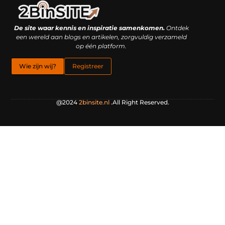
Linkbuilding platform: je geheime wapen of je grootste valkuil?
Geld verdienen met links: hoe een simpele klik inkomsten oplevert
De site waar kennis en inspiratie samenkomen.
Ontdek
een wereld aan blogs en artikelen, zorgvuldig verzameld
op één platform.
Wie zijn wij?
Registreer
@2024
2binsite.nl
.All Right Reserved.