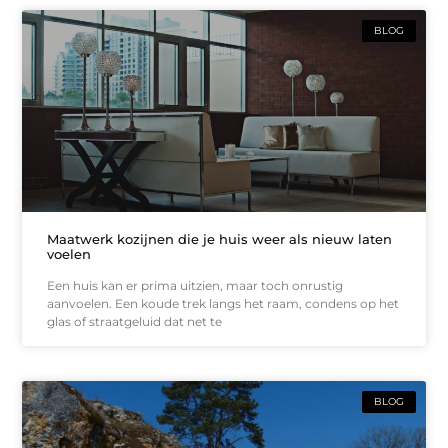
BLOG
Maatwerk kozijnen die je huis weer als nieuw laten
voelen
Een huis kan er prima uitzien, maar toch onrustig
aanvoelen. Een koude trek langs het raam, condens op het
glas of straatgeluid dat net te
BLOG