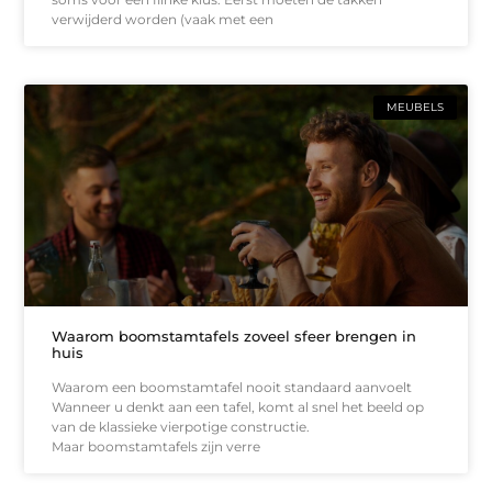
verwijderd worden (vaak met een
MEUBELS
Waarom boomstamtafels zoveel sfeer brengen in
huis
Waarom een boomstamtafel nooit standaard aanvoelt
Wanneer u denkt aan een tafel, komt al snel het beeld op
van de klassieke vierpotige constructie.
Maar boomstamtafels zijn verre