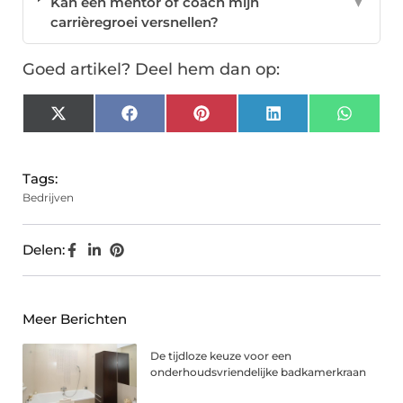
Kan een mentor of coach mijn
▼
carrièregroei versnellen?
Goed artikel? Deel hem dan op:
X
Facebook
Pinterest
LinkedIn
Whats
(Twitter)
Tags:
Bedrijven
Delen:
Meer Berichten
De tijdloze keuze voor een
onderhoudsvriendelijke badkamerkraan