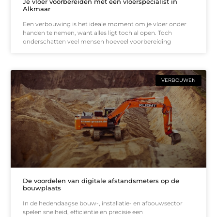
Je vloer voorbereiden met een vloerspecialist in
Alkmaar
Een verbouwing is het ideale moment om je vloer onder
handen te nemen, want alles ligt toch al open. Toch
onderschatten veel mensen hoeveel voorbereiding
VERBOUWEN
De voordelen van digitale afstandsmeters op de
bouwplaats
In de hedendaagse bouw-, installatie- en afbouwsector
spelen snelheid, efficiëntie en precisie een