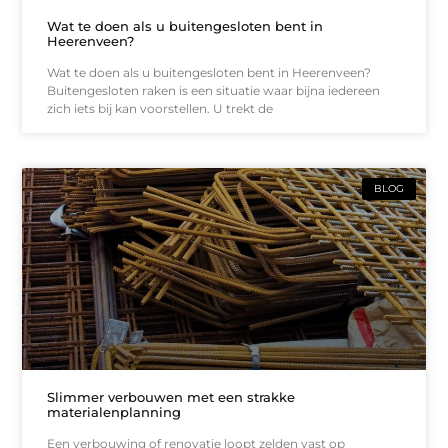
Wat te doen als u buitengesloten bent in
Heerenveen?
Wat te doen als u buitengesloten bent in Heerenveen?
Buitengesloten raken is een situatie waar bijna iedereen
zich iets bij kan voorstellen. U trekt de
BLOG
Slimmer verbouwen met een strakke
materialenplanning
Een verbouwing of renovatie loopt zelden vast op