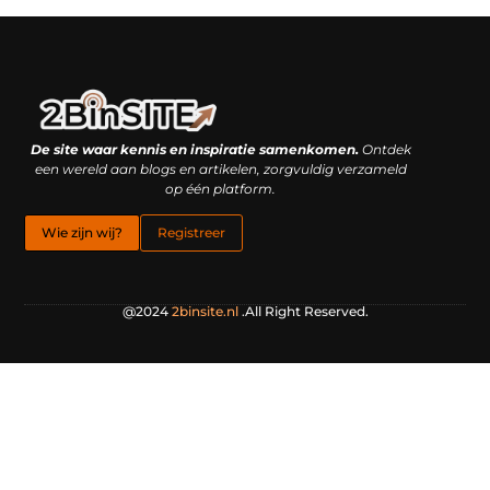
Linkbuilding platform: je geheime wapen of je grootste valkuil?
Geld verdienen met links: hoe een simpele klik inkomsten oplevert
De site waar kennis en inspiratie samenkomen.
Ontdek
een wereld aan blogs en artikelen, zorgvuldig verzameld
op één platform.
Wie zijn wij?
Registreer
@2024
2binsite.nl
.All Right Reserved.