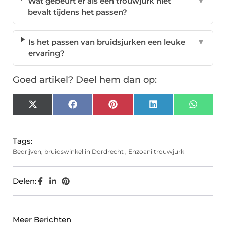
Wat gebeurt er als een trouwjurk niet
▼
bevalt tijdens het passen?
Is het passen van bruidsjurken een leuke
▼
ervaring?
Goed artikel? Deel hem dan op:
X
Facebook
Pinterest
LinkedIn
Whats
(Twitter)
Tags:
Bedrijven
,
bruidswinkel in Dordrecht
,
Enzoani trouwjurk
Delen:
Meer Berichten