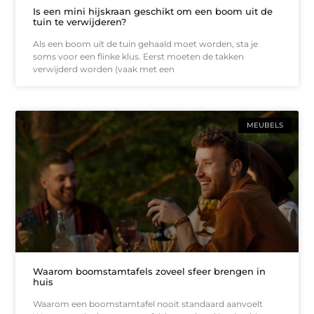
Is een mini hijskraan geschikt om een boom uit de
tuin te verwijderen?
Als een boom uit de tuin gehaald moet worden, sta je
soms voor een flinke klus. Eerst moeten de takken
verwijderd worden (vaak met een
MEUBELS
Waarom boomstamtafels zoveel sfeer brengen in
huis
Waarom een boomstamtafel nooit standaard aanvoelt