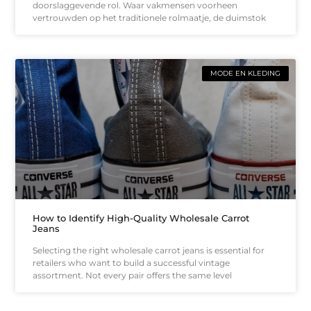
doorslaggevende rol. Waar vakmensen voorheen
vertrouwden op het traditionele rolmaatje, de duimstok
MODE EN KLEDING
How to Identify High-Quality Wholesale Carrot
Jeans
Selecting the right wholesale carrot jeans is essential for
retailers who want to build a successful vintage
assortment. Not every pair offers the same level