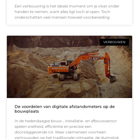
Een verbouwing is het ideale moment om je vloer onder
handen te nemen, want alles ligt toch al open. Toch
onderschatten veel mensen hoeveel voorbereiding
VERBOUWEN
De voordelen van digitale afstandsmeters op de
bouwplaats
In de hedendaagse bouw-, installatie- en afbouwsector
spelen snelheid, efficiëntie en precisie een
doorslaggevende rol. Waar vakmensen voorheen
vertrouwden op het traditionele rolmaatje, de duimstok