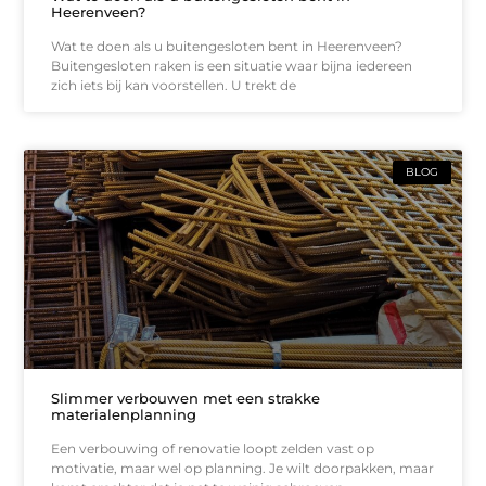
Heerenveen?
Wat te doen als u buitengesloten bent in Heerenveen?
Buitengesloten raken is een situatie waar bijna iedereen
zich iets bij kan voorstellen. U trekt de
BLOG
Slimmer verbouwen met een strakke
materialenplanning
Een verbouwing of renovatie loopt zelden vast op
motivatie, maar wel op planning. Je wilt doorpakken, maar