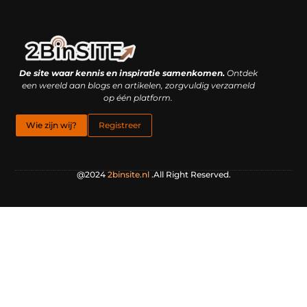
Linkbuilding platform: je geheime wapen of je grootste valkuil?
Geld verdienen met links: hoe een simpele klik inkomsten oplevert
De site waar kennis en inspiratie samenkomen.
Ontdek
een wereld aan blogs en artikelen, zorgvuldig verzameld
op één platform.
Wie zijn wij?
Registreer
@2024
2binsite.nl
.All Right Reserved.