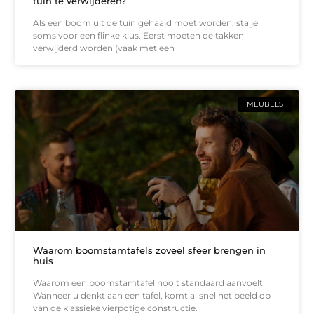
tuin te verwijderen?
Als een boom uit de tuin gehaald moet worden, sta je
soms voor een flinke klus. Eerst moeten de takken
verwijderd worden (vaak met een
MEUBELS
Waarom boomstamtafels zoveel sfeer brengen in
huis
Waarom een boomstamtafel nooit standaard aanvoelt
Wanneer u denkt aan een tafel, komt al snel het beeld op
van de klassieke vierpotige constructie.