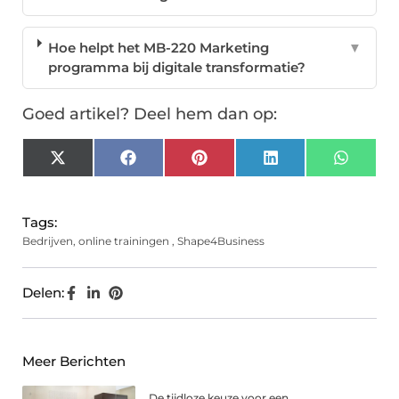
Hoe helpt het MB-220 Marketing
▼
programma bij digitale transformatie?
Goed artikel? Deel hem dan op:
X
Facebook
Pinterest
LinkedIn
Whats
(Twitter)
Tags:
Bedrijven
,
online trainingen
,
Shape4Business
Delen:
Meer Berichten
De tijdloze keuze voor een