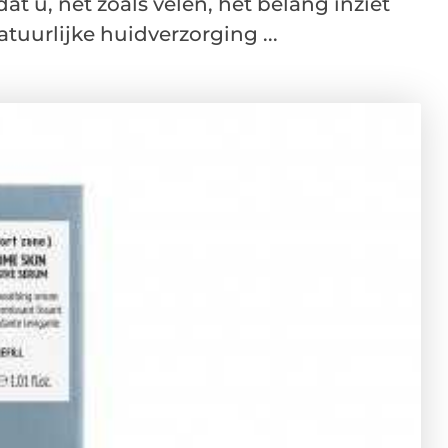
dat u, net zoals velen, het belang inziet
tuurlijke huidverzorging ...