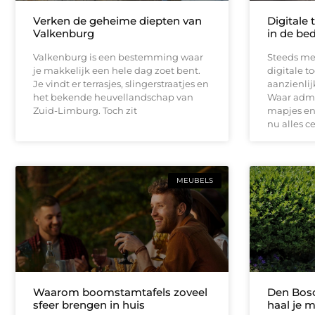
Verken de geheime diepten van
Digitale 
Valkenburg
in de bed
Valkenburg is een bestemming waar
Steeds me
je makkelijk een hele dag zoet bent.
digitale t
Je vindt er terrasjes, slingerstraatjes en
aanzienli
het bekende heuvellandschap van
Waar admin
Zuid-Limburg. Toch zit
mapjes en 
nu alles c
MEUBELS
Waarom boomstamtafels zoveel
Den Bosc
sfeer brengen in huis
haal je m