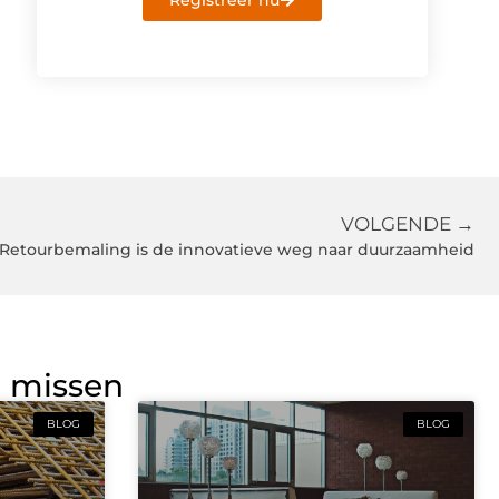
Registreer nu
VOLGENDE →
Retourbemaling is de innovatieve weg naar duurzaamheid
g missen
BLOG
BLOG