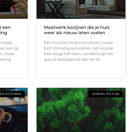
t een
Maatwerk kozijnen die je huis
ing
weer als nieuw laten voelen
e loopt
Een huis kan er prima uitzien, maar
aar wel op
toch onrustig aanvoelen. Een koude
en, maar
trek langs het raam, condens op het
weinig
glas of straatgeluid dat net te
 EN MOTOREN
WONING EN TUIN