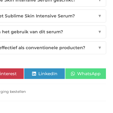
me Skin Intensive Serum geschikt?
▼
het Sublime Skin Intensive Serum?
▼
n het gebruik van dit serum?
▼
effectief als conventionele producten?
▼
interest
LinkedIn
WhatsApp
rging bestellen