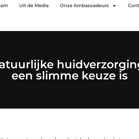
eam
Uit de Media
Onze Ambassadeurs
Cont
uurlijke huidverzorgin
een slimme keuze is