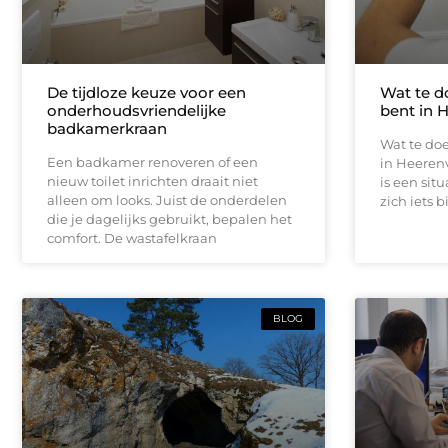
De tijdloze keuze voor een
Wat te d
onderhoudsvriendelijke
bent in 
badkamerkraan
Wat te doe
Een badkamer renoveren of een
in Heeren
nieuw toilet inrichten draait niet
is een sit
alleen om looks. Juist de onderdelen
zich iets b
die je dagelijks gebruikt, bepalen het
comfort. De wastafelkraan
BLOG