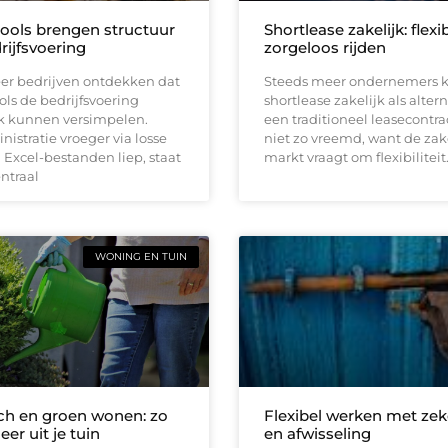
tools brengen structuur
Shortlease zakelijk: flexi
rijfsvoering
zorgeloos rijden
er bedrijven ontdekken dat
Steeds meer ondernemers k
ools de bedrijfsvoering
shortlease zakelijk als altern
jk kunnen versimpelen.
een traditioneel leasecontrac
istratie vroeger via losse
niet zo vreemd, want de zak
Excel-bestanden liep, staat
markt vraagt om flexibiliteit
entraal
WONING EN TUIN
h en groen wonen: zo
Flexibel werken met zek
eer uit je tuin
en afwisseling