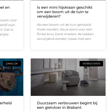
bel en
Is een mini hijskraan geschikt
om een boom uit de tuin te
verwijderen?
iezen voor
Als een boom uit de tuin gehaald
atief voor
moet worden, sta je soms voor een
t. Dat is
flinke klus. Eerst moeten de takken
elijke
verwijderd worden (vaak met een
.
ZAKELIJK
VERBOUWEN
erheid
Duurzaam verbouwen begint bij
een gietvloer in Brabant