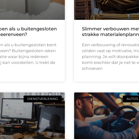
oen als u buitengesloten
Slimmer verbouwen me
Heerenveen?
strakke materialenplann
n als u buitengesloten bent
Een verbouwing of renovati
veen? Buitengesloten raken
zelden vast op motivatie, m
uatie waar bijna iedereen
planning. Je wilt doorpakk
ij kan voorstellen. U trekt de
komt erachter dat je net te 
schroeven
DIENSTVERLENING
AUTO’S