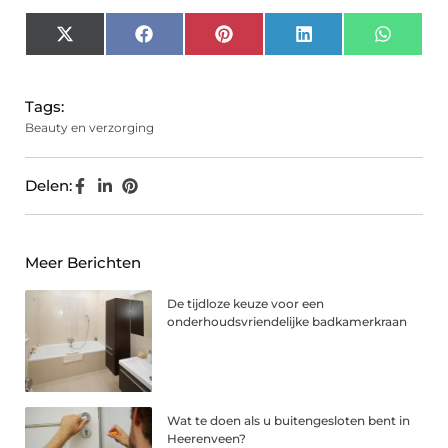
X
Facebook
Pinterest
LinkedIn
Whats
(Twitter)
Tags:
Beauty en verzorging
Delen:
Meer Berichten
De tijdloze keuze voor een
onderhoudsvriendelijke badkamerkraan
Wat te doen als u buitengesloten bent in
Heerenveen?