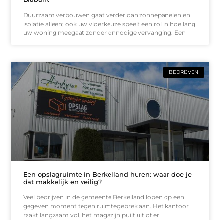
Duurzaam verbouwen gaat verder dan zonnepanelen en
isolatie alleen; ook uw vloerkeuze speelt een rol in hoe lang
uw woning meegaat zonder onnodige vervanging. Een
BEDRIJVEN
Een opslagruimte in Berkelland huren: waar doe je
dat makkelijk en veilig?
Veel bedrijven in de gemeente Berkelland lopen op een
gegeven moment tegen ruimtegebrek aan. Het kantoor
raakt langzaam vol, het magazijn puilt uit of er