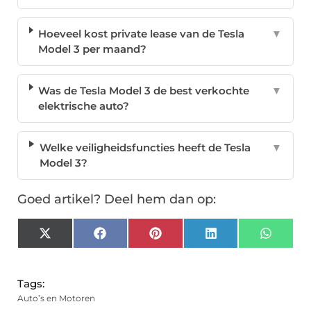
Hoeveel kost private lease van de Tesla
▼
Model 3 per maand?
Was de Tesla Model 3 de best verkochte
▼
elektrische auto?
Welke veiligheidsfuncties heeft de Tesla
▼
Model 3?
Goed artikel? Deel hem dan op:
X
Facebook
Pinterest
LinkedIn
Whats
(Twitter)
Tags:
Auto’s en Motoren