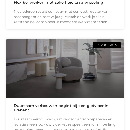
Flexibel werken met zekerheid en afwisseling
Niet iedereen zoekt een baan met een vast rooster van
maandag tot en met vrijdag. Misschien werk je al als
zelfstandige, combineer je meerdere werkzaamheden
VERBOUWEN
Duurzaam verbouwen begint bij een gietvloer in
Brabant
Duurzaam verbouwen gaat verder dan zonnepanelen en
isolatie alleen; ook uw vloerkeuze speelt een rol in hoe lang
uw woning meegaat zonder onnodige vervanging. Een