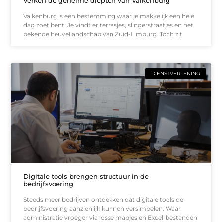
Verken de geheime diepten van Valkenburg
Valkenburg is een bestemming waar je makkelijk een hele
dag zoet bent. Je vindt er terrasjes, slingerstraatjes en het
bekende heuvellandschap van Zuid-Limburg. Toch zit
DIENSTVERLENING
Digitale tools brengen structuur in de
bedrijfsvoering
Steeds meer bedrijven ontdekken dat digitale tools de
bedrijfsvoering aanzienlijk kunnen versimpelen. Waar
administratie vroeger via losse mapjes en Excel-bestanden