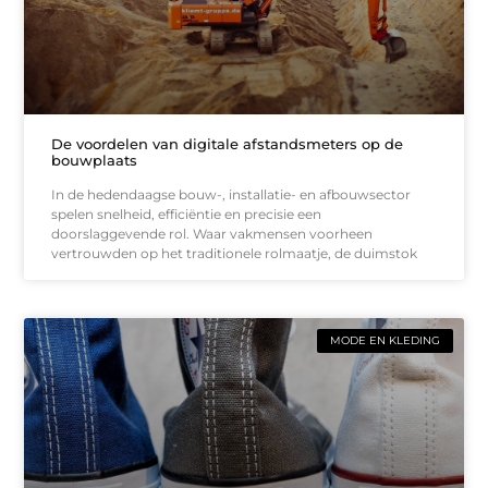
De voordelen van digitale afstandsmeters op de
bouwplaats
In de hedendaagse bouw-, installatie- en afbouwsector
spelen snelheid, efficiëntie en precisie een
doorslaggevende rol. Waar vakmensen voorheen
vertrouwden op het traditionele rolmaatje, de duimstok
MODE EN KLEDING