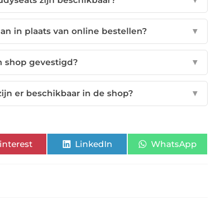
dyseats zijn beschikbaar?
▼
n in plaats van online bestellen?
▼
h shop gevestigd?
▼
ijn er beschikbaar in de shop?
▼
interest
LinkedIn
WhatsApp