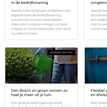
in de bedrijfsvoering
zorgeloo
Steeds meer bedrijven ontdekken dat
Steeds me
digitale tools de bedrijfsvoering
shortlease 
aanzienlijk kunnen versimpelen.
een tradit
Waar administratie vroeger via losse
niet zo vr
mapjes en Excel-bestanden liep, staat
markt vraag
nu alles centraal
WONING EN TUIN
Den Bosch en groen wonen: zo
Flexibel
haal je meer uit je tuin
en afwis
Een groene leefomgeving wordt
Niet iede