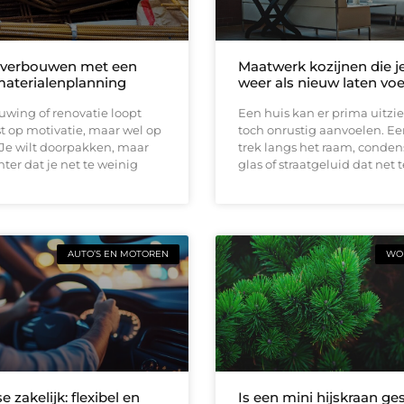
 verbouwen met een
Maatwerk kozijnen die j
materialenplanning
weer als nieuw laten vo
wing of renovatie loopt
Een huis kan er prima uitzi
t op motivatie, maar wel op
toch onrustig aanvoelen. E
 Je wilt doorpakken, maar
trek langs het raam, conden
ter dat je net te weinig
glas of straatgeluid dat net t
AUTO’S EN MOTOREN
WON
e zakelijk: flexibel en
Is een mini hijskraan ge