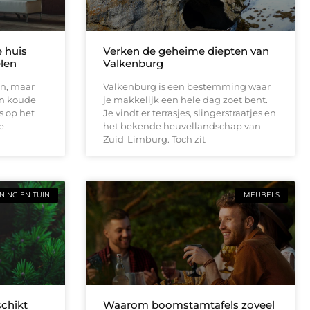
e huis
Verken de geheime diepten van
elen
Valkenburg
en, maar
Valkenburg is een bestemming waar
en koude
je makkelijk een hele dag zoet bent.
s op het
Je vindt er terrasjes, slingerstraatjes en
e
het bekende heuvellandschap van
Zuid-Limburg. Toch zit
ING EN TUIN
MEUBELS
schikt
Waarom boomstamtafels zoveel