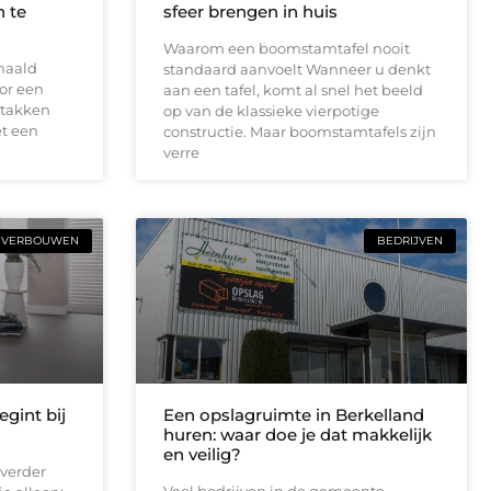
 te
sfeer brengen in huis
Waarom een boomstamtafel nooit
haald
standaard aanvoelt Wanneer u denkt
or een
aan een tafel, komt al snel het beeld
 takken
op van de klassieke vierpotige
t een
constructie. Maar boomstamtafels zijn
verre
VERBOUWEN
BEDRIJVEN
gint bij
Een opslagruimte in Berkelland
huren: waar doe je dat makkelijk
en veilig?
verder