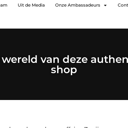
eam
Uit de Media
Onze Ambassadeurs
Cont
 wereld van deze authen
shop