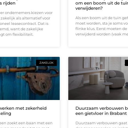
s rijden
om een boom uit de tuin
verwijderen?
er ondernemers kiezen voor
Als een boom uit de tuin ge
zakelijk als alternatief voor
moet worden, sta je soms vo
ioneel leasecontract. Dat is
flinke klus. Eerst moeten de
eemd, want de zakelijke
verwijderd worden (vaak me
t om flexibiliteit.
ZAKELIJK
 werken met zekerheid
Duurzaam verbouwen be
seling
een gietvloer in Brabant
reen zoekt een baan met een
Duurzaam verbouwen gaat 