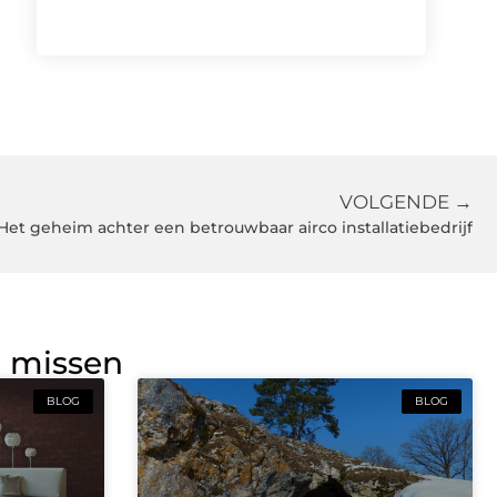
VOLGENDE →
Het geheim achter een betrouwbaar airco installatiebedrijf
g missen
BLOG
BLOG