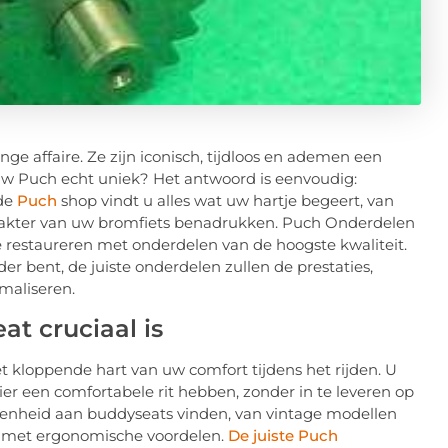
ge affaire. Ze zijn iconisch, tijdloos en ademen een
 uw Puch echt uniek? Het antwoord is eenvoudig:
rde
Puch
shop vindt u alles wat uw hartje begeert, van
arakter van uw bromfiets benadrukken. Puch Onderdelen
restaureren met onderdelen van de hoogste kwaliteit.
er bent, de juiste onderdelen zullen de prestaties,
maliseren.
t cruciaal is
et kloppende hart van uw comfort tijdens het rijden. U
ier een comfortabele rit hebben, zonder in te leveren op
idenheid aan buddyseats vinden, van vintage modellen
n met ergonomische voordelen.
De juiste Puch