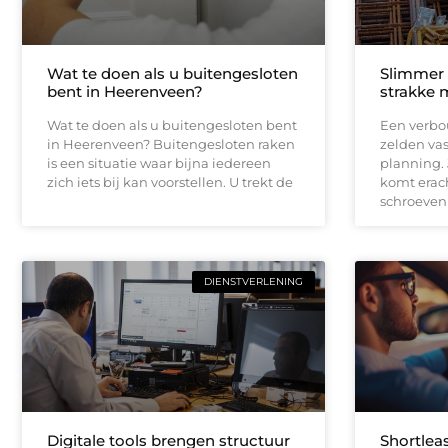
Wat te doen als u buitengesloten
Slimmer
bent in Heerenveen?
strakke 
Wat te doen als u buitengesloten bent
Een verbou
in Heerenveen? Buitengesloten raken
zelden vas
is een situatie waar bijna iedereen
planning.
zich iets bij kan voorstellen. U trekt de
komt erach
schroeven
DIENSTVERLENING
Digitale tools brengen structuur
Shortleas