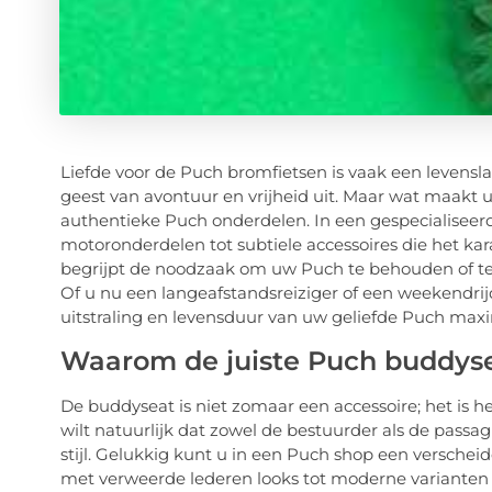
Liefde voor de Puch bromfietsen is vaak een levenslan
geest van avontuur en vrijheid uit. Maar wat maakt
authentieke Puch onderdelen. In een gespecialisee
motoronderdelen tot subtiele accessoires die het k
begrijpt de noodzaak om uw Puch te behouden of te 
Of u nu een langeafstandsreiziger of een weekendrijd
uitstraling en levensduur van uw geliefde Puch maxi
Waarom de juiste Puch buddysea
De buddyseat is niet zomaar een accessoire; het is h
wilt natuurlijk dat zowel de bestuurder als de passag
stijl. Gelukkig kunt u in een Puch shop een versche
met verweerde lederen looks tot moderne variante