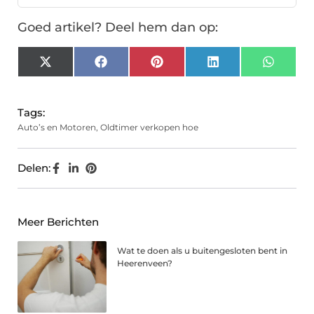
Goed artikel? Deel hem dan op:
X
Facebook
Pinterest
LinkedIn
Whats
(Twitter)
Tags:
Auto’s en Motoren
,
Oldtimer verkopen hoe
Delen:
Meer Berichten
Wat te doen als u buitengesloten bent in
Heerenveen?