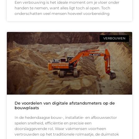
Een verbouwing is het ideale moment om je vloer onder
handen te nemen, want alles ligt toch al open. Toch
onderschatten veel mensen hoeveel voorbereiding
VERBOUWEN
De voordelen van digitale afstandsmeters op de
bouwplaats
In de hedendaagse bouw-, installatie- en afbouwsector
spelen snelheid, efficiëntie en precisie een
doorslaggevende rol. Waar vakmensen voorheen
vertrouwden op het traditionele rolmaatje, de duimstok