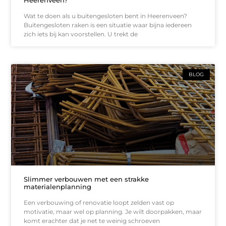
Wat te doen als u buitengesloten bent in Heerenveen?
Buitengesloten raken is een situatie waar bijna iedereen
zich iets bij kan voorstellen. U trekt de
BLOG
Slimmer verbouwen met een strakke
materialenplanning
Een verbouwing of renovatie loopt zelden vast op
motivatie, maar wel op planning. Je wilt doorpakken, maar
komt erachter dat je net te weinig schroeven