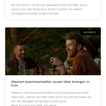
Als een boom uit de tuin gehaald moet worden, sta je
soms voor een flinke klus. Eerst moeten de takken
verwijderd worden (vaak met een
MEUBELS
Waarom boomstamtafels zoveel sfeer brengen in
huis
Waarom een boomstamtafel nooit standaard aanvoelt
Wanneer u denkt aan een tafel, komt al snel het beeld op
van de klassieke vierpotige constructie.
Maar boomstamtafels zijn verre