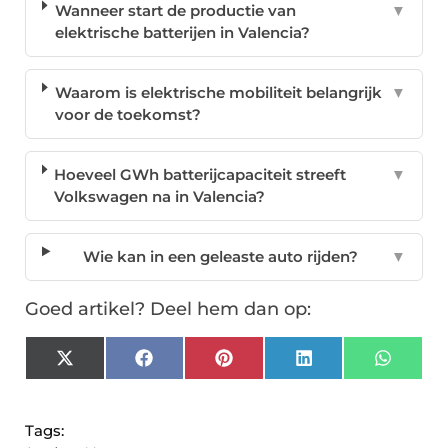
Wanneer start de productie van
▼
elektrische batterijen in Valencia?
Waarom is elektrische mobiliteit belangrijk
▼
voor de toekomst?
Hoeveel GWh batterijcapaciteit streeft
▼
Volkswagen na in Valencia?
Wie kan in een geleaste auto rijden?
▼
Goed artikel? Deel hem dan op:
X
Facebook
Pinterest
LinkedIn
Whats
(Twitter)
Tags: