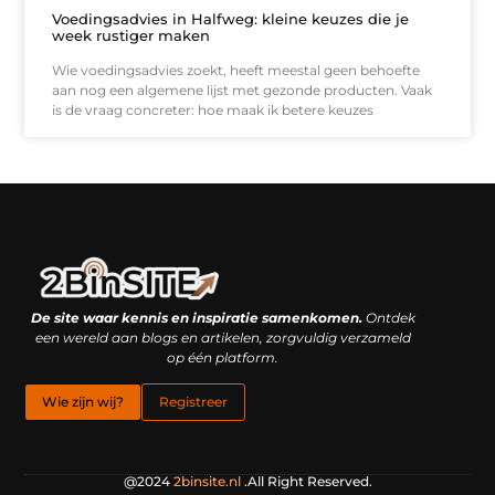
Voedingsadvies in Halfweg: kleine keuzes die je
week rustiger maken
Wie voedingsadvies zoekt, heeft meestal geen behoefte
aan nog een algemene lijst met gezonde producten. Vaak
is de vraag concreter: hoe maak ik betere keuzes
Linkbuilding platform: je geheime wapen of je grootste valkuil?
Geld verdienen met links: hoe een simpele klik inkomsten oplevert
De site waar kennis en inspiratie samenkomen.
Ontdek
een wereld aan blogs en artikelen, zorgvuldig verzameld
op één platform.
Wie zijn wij?
Registreer
@2024
2binsite.nl
.All Right Reserved.