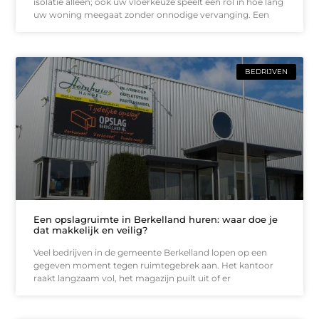
isolatie alleen; ook uw vloerkeuze speelt een rol in hoe lang
uw woning meegaat zonder onnodige vervanging. Een
BEDRIJVEN
Een opslagruimte in Berkelland huren: waar doe je
dat makkelijk en veilig?
Veel bedrijven in de gemeente Berkelland lopen op een
gegeven moment tegen ruimtegebrek aan. Het kantoor
raakt langzaam vol, het magazijn puilt uit of er