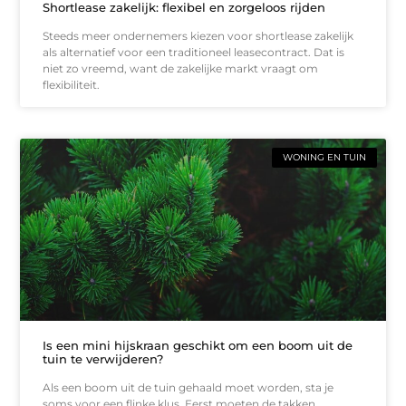
Shortlease zakelijk: flexibel en zorgeloos rijden
Steeds meer ondernemers kiezen voor shortlease zakelijk
als alternatief voor een traditioneel leasecontract. Dat is
niet zo vreemd, want de zakelijke markt vraagt om
flexibiliteit.
WONING EN TUIN
Is een mini hijskraan geschikt om een boom uit de
tuin te verwijderen?
Als een boom uit de tuin gehaald moet worden, sta je
soms voor een flinke klus. Eerst moeten de takken