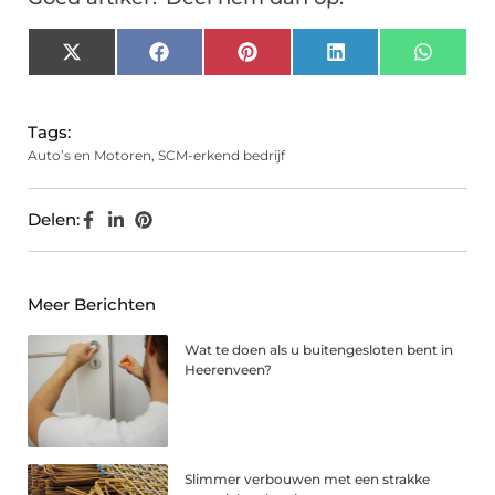
X
Facebook
Pinterest
LinkedIn
Whats
(Twitter)
Tags:
Auto’s en Motoren
,
SCM-erkend bedrijf
Delen:
Meer Berichten
Wat te doen als u buitengesloten bent in
Heerenveen?
Slimmer verbouwen met een strakke