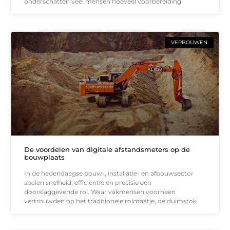
onderschatten veel mensen hoeveel voorbereiding
VERBOUWEN
De voordelen van digitale afstandsmeters op de
bouwplaats
In de hedendaagse bouw-, installatie- en afbouwsector
spelen snelheid, efficiëntie en precisie een
doorslaggevende rol. Waar vakmensen voorheen
vertrouwden op het traditionele rolmaatje, de duimstok