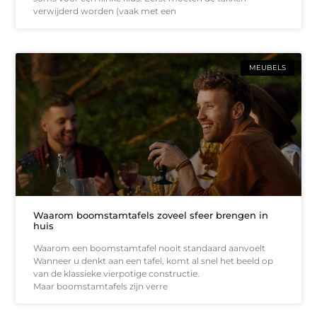
verwijderd worden (vaak met een
MEUBELS
Waarom boomstamtafels zoveel sfeer brengen in
huis
Waarom een boomstamtafel nooit standaard aanvoelt
Wanneer u denkt aan een tafel, komt al snel het beeld op
van de klassieke vierpotige constructie.
Maar boomstamtafels zijn verre