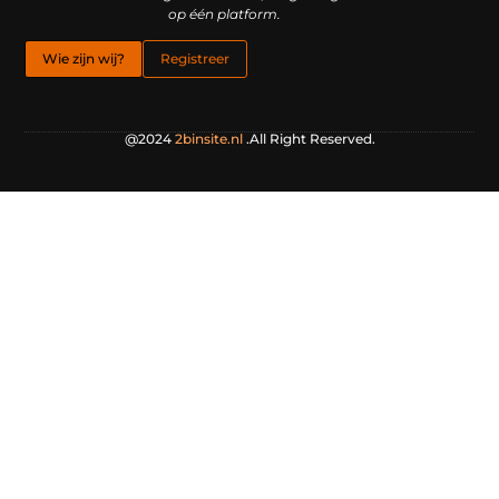
op één platform.
Wie zijn wij?
Registreer
@2024
2binsite.nl
.All Right Reserved.