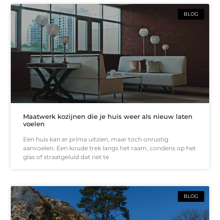
BLOG
Maatwerk kozijnen die je huis weer als nieuw laten
voelen
Een huis kan er prima uitzien, maar toch onrustig
aanvoelen. Een koude trek langs het raam, condens op het
glas of straatgeluid dat net te
BLOG