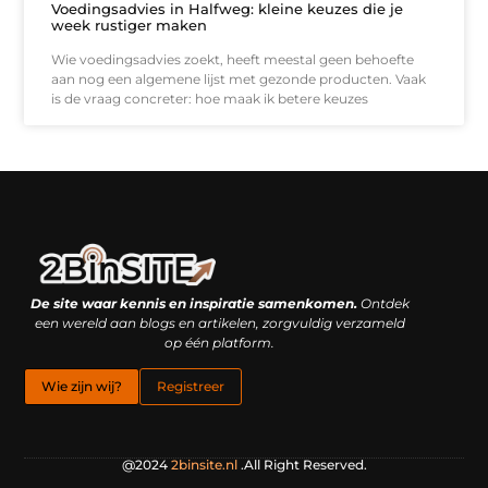
Voedingsadvies in Halfweg: kleine keuzes die je
week rustiger maken
Wie voedingsadvies zoekt, heeft meestal geen behoefte
aan nog een algemene lijst met gezonde producten. Vaak
is de vraag concreter: hoe maak ik betere keuzes
Linkbuilding platform: je geheime wapen of je grootste valkuil?
Geld verdienen met links: hoe een simpele klik inkomsten oplevert
De site waar kennis en inspiratie samenkomen.
Ontdek
een wereld aan blogs en artikelen, zorgvuldig verzameld
op één platform.
Wie zijn wij?
Registreer
@2024
2binsite.nl
.All Right Reserved.