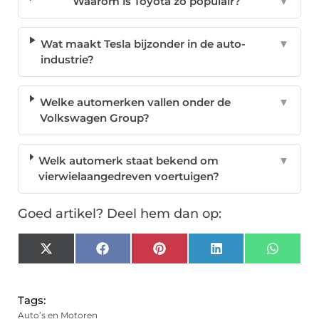
Waarom is Toyota zo populair?
▼
Wat maakt Tesla bijzonder in de auto-
▼
industrie?
Welke automerken vallen onder de
▼
Volkswagen Group?
Welk automerk staat bekend om
▼
vierwielaangedreven voertuigen?
Goed artikel? Deel hem dan op:
X
Facebook
Pinterest
LinkedIn
Whats
(Twitter)
Tags:
Auto’s en Motoren