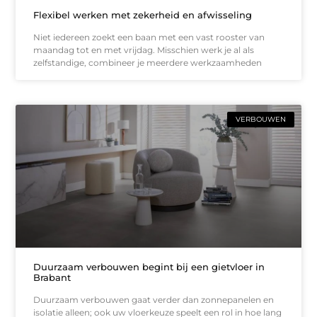
Flexibel werken met zekerheid en afwisseling
Niet iedereen zoekt een baan met een vast rooster van
maandag tot en met vrijdag. Misschien werk je al als
zelfstandige, combineer je meerdere werkzaamheden
VERBOUWEN
Duurzaam verbouwen begint bij een gietvloer in
Brabant
Duurzaam verbouwen gaat verder dan zonnepanelen en
isolatie alleen; ook uw vloerkeuze speelt een rol in hoe lang