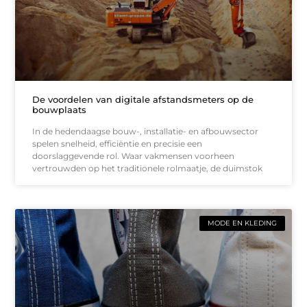
De voordelen van digitale afstandsmeters op de
bouwplaats
In de hedendaagse bouw-, installatie- en afbouwsector
spelen snelheid, efficiëntie en precisie een
doorslaggevende rol. Waar vakmensen voorheen
vertrouwden op het traditionele rolmaatje, de duimstok
MODE EN KLEDING