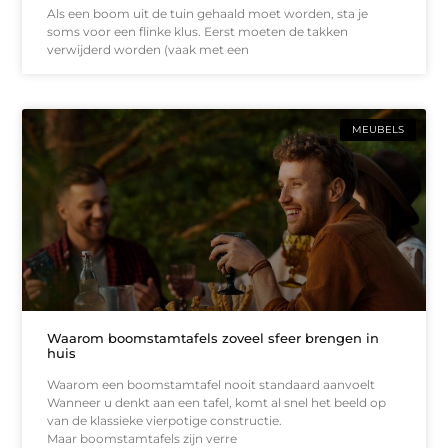
Als een boom uit de tuin gehaald moet worden, sta je
soms voor een flinke klus. Eerst moeten de takken
verwijderd worden (vaak met een
MEUBELS
Waarom boomstamtafels zoveel sfeer brengen in
huis
Waarom een boomstamtafel nooit standaard aanvoelt
Wanneer u denkt aan een tafel, komt al snel het beeld op
van de klassieke vierpotige constructie.
Maar boomstamtafels zijn verre