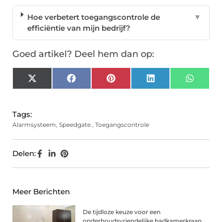
Hoe verbetert toegangscontrole de
▼
efficiëntie van mijn bedrijf?
Goed artikel? Deel hem dan op:
X
Facebook
Pinterest
LinkedIn
Whats
(Twitter)
Tags:
Alarmsysteem
,
Speedgate
,
Toegangscontrole
Delen:
Meer Berichten
De tijdloze keuze voor een
onderhoudsvriendelijke badkamerkraan