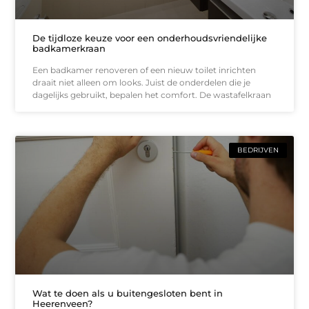
De tijdloze keuze voor een onderhoudsvriendelijke
badkamerkraan
Een badkamer renoveren of een nieuw toilet inrichten
draait niet alleen om looks. Juist de onderdelen die je
dagelijks gebruikt, bepalen het comfort. De wastafelkraan
BEDRIJVEN
Wat te doen als u buitengesloten bent in
Heerenveen?