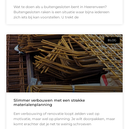
Wat te doen als u buitengesloten bent in Heerenveen?
Buitengesloten raken is een situatie waar bijna iedereen
zich iets bij kan voorstellen. U trekt de
BLOG
Slimmer verbouwen met een strakke
materialenplanning
Een verbouwing of renovatie loopt zelden vast op
motivatie, maar wel op planning. Je wilt doorpakken, maar
komt erachter dat je net te weinig schroeven