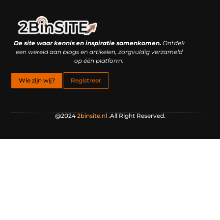
Linkbuilding platform: je geheime wapen of je grootste valkuil?
Geld verdienen met links: hoe een simpele klik inkomsten oplevert
De site waar kennis en inspiratie samenkomen.
Ontdek
een wereld aan blogs en artikelen, zorgvuldig verzameld
op één platform.
Wie zijn wij?
Registreer
@2024
2binsite.nl
.All Right Reserved.