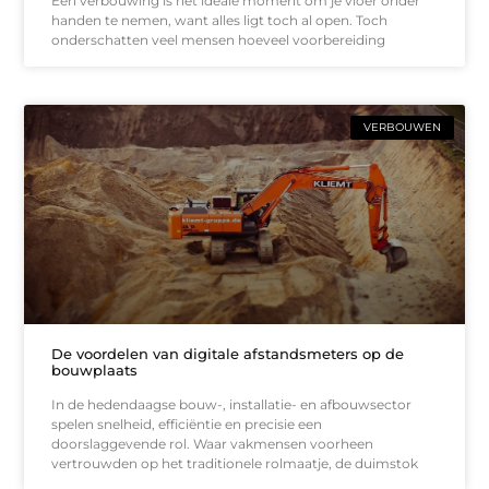
Een verbouwing is het ideale moment om je vloer onder
handen te nemen, want alles ligt toch al open. Toch
onderschatten veel mensen hoeveel voorbereiding
VERBOUWEN
De voordelen van digitale afstandsmeters op de
bouwplaats
In de hedendaagse bouw-, installatie- en afbouwsector
spelen snelheid, efficiëntie en precisie een
doorslaggevende rol. Waar vakmensen voorheen
vertrouwden op het traditionele rolmaatje, de duimstok