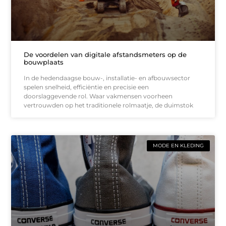
De voordelen van digitale afstandsmeters op de
bouwplaats
In de hedendaagse bouw-, installatie- en afbouwsector
spelen snelheid, efficiëntie en precisie een
doorslaggevende rol. Waar vakmensen voorheen
vertrouwden op het traditionele rolmaatje, de duimstok
MODE EN KLEDING