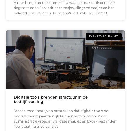
Valkenburg is een bestemming waar je makkelijk een hele
dag zoet bent. Je vindt er terrasjes, slingerstraatjes en het
bekende heuvellandschap van Zuid-Limburg. Toch zit
DIENSTVERLENING
Digitale tools brengen structuur in de
bedrijfsvoering
Steeds meer bedrijven ontdekken dat digitale tools de
bedrijfsvoering aanzienlijk kunnen versimpelen. Waar
administratie vroeger via losse mapjes en Excel-bestanden
liep, staat nu alles centraal