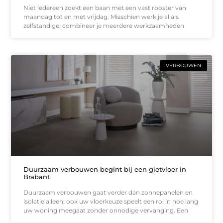
Niet iedereen zoekt een baan met een vast rooster van
maandag tot en met vrijdag. Misschien werk je al als
zelfstandige, combineer je meerdere werkzaamheden
VERBOUWEN
Duurzaam verbouwen begint bij een gietvloer in
Brabant
Duurzaam verbouwen gaat verder dan zonnepanelen en
isolatie alleen; ook uw vloerkeuze speelt een rol in hoe lang
uw woning meegaat zonder onnodige vervanging. Een