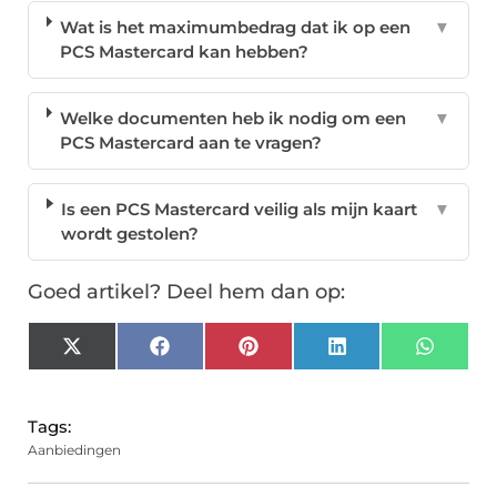
Wat is het maximumbedrag dat ik op een
▼
PCS Mastercard kan hebben?
Welke documenten heb ik nodig om een
▼
PCS Mastercard aan te vragen?
Is een PCS Mastercard veilig als mijn kaart
▼
wordt gestolen?
Goed artikel? Deel hem dan op:
X
Facebook
Pinterest
LinkedIn
Whats
(Twitter)
Tags:
Aanbiedingen