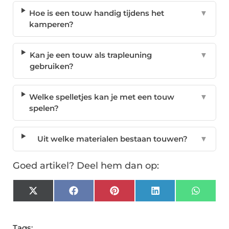
Hoe is een touw handig tijdens het
▼
kamperen?
Kan je een touw als trapleuning
▼
gebruiken?
Welke spelletjes kan je met een touw
▼
spelen?
Uit welke materialen bestaan touwen?
▼
Goed artikel? Deel hem dan op:
X
Facebook
Pinterest
LinkedIn
Whats
(Twitter)
Tags: