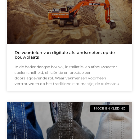
De voordelen van digitale afstandsmeters op de
bouwplaats
In de hedendaagse bouw-, installatie- en afbouwsector
spelen snelheid, efficiëntie en precisie een
doorslaggevende rol. Waar vakmensen voorheen
vertrouwden op het traditionele rolmaatje, de duimstok
MODE EN KLEDING