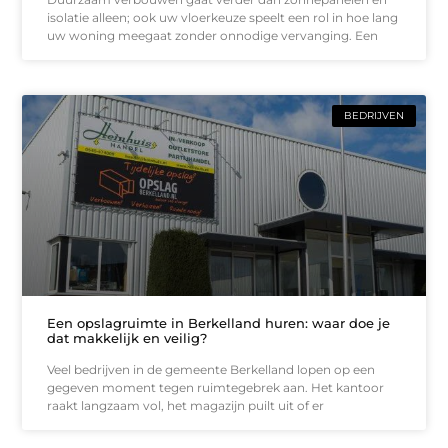
isolatie alleen; ook uw vloerkeuze speelt een rol in hoe lang
uw woning meegaat zonder onnodige vervanging. Een
BEDRIJVEN
Een opslagruimte in Berkelland huren: waar doe je
dat makkelijk en veilig?
Veel bedrijven in de gemeente Berkelland lopen op een
gegeven moment tegen ruimtegebrek aan. Het kantoor
raakt langzaam vol, het magazijn puilt uit of er