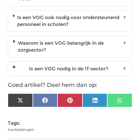
Is een VOG ook nodig voor ondersteunend
▼
personeel in scholen?
Waarom is een VOG belangrijk in de
▼
zorgsector?
Is een VOG nodig in de IT-sector?
▼
Goed artikel? Deel hem dan op:
X
Facebook
Pinterest
LinkedIn
Whats
(Twitter)
Tags:
Aanbiedingen