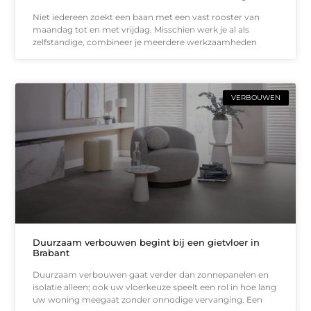
Niet iedereen zoekt een baan met een vast rooster van
maandag tot en met vrijdag. Misschien werk je al als
zelfstandige, combineer je meerdere werkzaamheden
VERBOUWEN
Duurzaam verbouwen begint bij een gietvloer in
Brabant
Duurzaam verbouwen gaat verder dan zonnepanelen en
isolatie alleen; ook uw vloerkeuze speelt een rol in hoe lang
uw woning meegaat zonder onnodige vervanging. Een