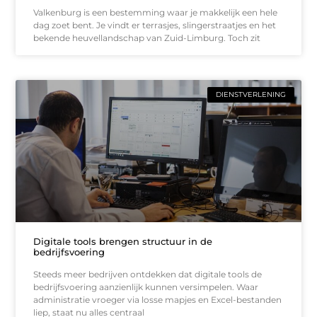
Valkenburg is een bestemming waar je makkelijk een hele
dag zoet bent. Je vindt er terrasjes, slingerstraatjes en het
bekende heuvellandschap van Zuid-Limburg. Toch zit
DIENSTVERLENING
Digitale tools brengen structuur in de
bedrijfsvoering
Steeds meer bedrijven ontdekken dat digitale tools de
bedrijfsvoering aanzienlijk kunnen versimpelen. Waar
administratie vroeger via losse mapjes en Excel-bestanden
liep, staat nu alles centraal