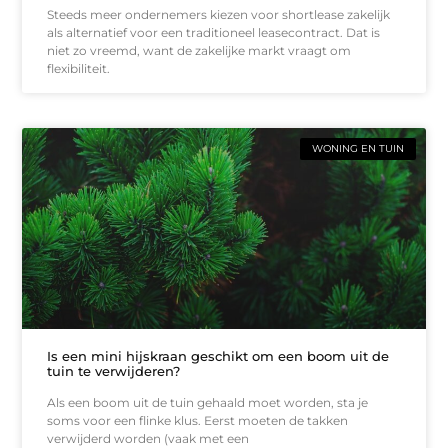
Steeds meer ondernemers kiezen voor shortlease zakelijk
als alternatief voor een traditioneel leasecontract. Dat is
niet zo vreemd, want de zakelijke markt vraagt om
flexibiliteit.
WONING EN TUIN
Is een mini hijskraan geschikt om een boom uit de
tuin te verwijderen?
Als een boom uit de tuin gehaald moet worden, sta je
soms voor een flinke klus. Eerst moeten de takken
verwijderd worden (vaak met een