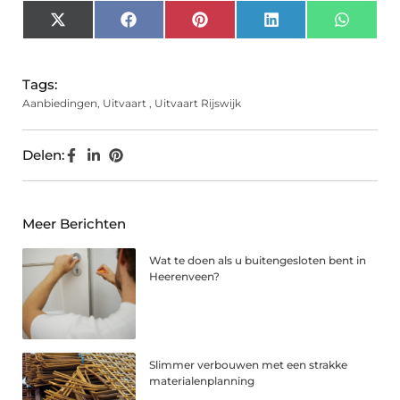
X
Facebook
Pinterest
LinkedIn
Whats
(Twitter)
Tags:
Aanbiedingen
,
Uitvaart
,
Uitvaart Rijswijk
Delen:
Meer Berichten
Wat te doen als u buitengesloten bent in
Heerenveen?
Slimmer verbouwen met een strakke
materialenplanning