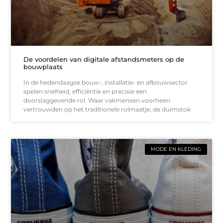
De voordelen van digitale afstandsmeters op de
bouwplaats
In de hedendaagse bouw-, installatie- en afbouwsector
spelen snelheid, efficiëntie en precisie een
doorslaggevende rol. Waar vakmensen voorheen
vertrouwden op het traditionele rolmaatje, de duimstok
MODE EN KLEDING