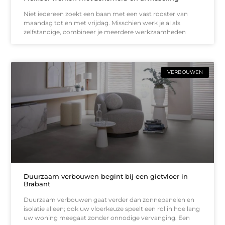
Niet iedereen zoekt een baan met een vast rooster van
maandag tot en met vrijdag. Misschien werk je al als
zelfstandige, combineer je meerdere werkzaamheden
VERBOUWEN
Duurzaam verbouwen begint bij een gietvloer in
Brabant
Duurzaam verbouwen gaat verder dan zonnepanelen en
isolatie alleen; ook uw vloerkeuze speelt een rol in hoe lang
uw woning meegaat zonder onnodige vervanging. Een