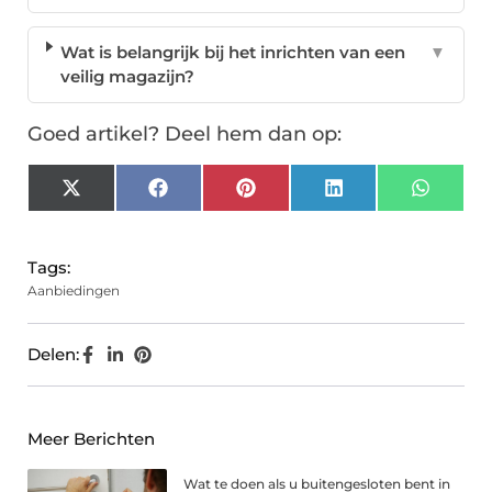
Wat is belangrijk bij het inrichten van een
▼
veilig magazijn?
Goed artikel? Deel hem dan op:
X
Facebook
Pinterest
LinkedIn
Whats
(Twitter)
Tags:
Aanbiedingen
Delen:
Meer Berichten
Wat te doen als u buitengesloten bent in