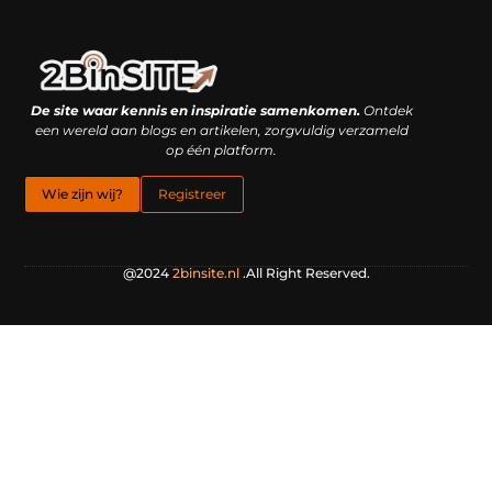
Linkbuilding platform: je geheime wapen of je grootste valkuil?
Geld verdienen met links: hoe een simpele klik inkomsten oplevert
De site waar kennis en inspiratie samenkomen.
Ontdek
een wereld aan blogs en artikelen, zorgvuldig verzameld
op één platform.
Wie zijn wij?
Registreer
@2024
2binsite.nl
.All Right Reserved.