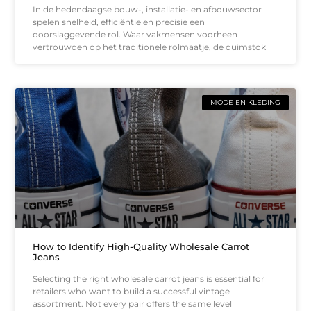
In de hedendaagse bouw-, installatie- en afbouwsector
spelen snelheid, efficiëntie en precisie een
doorslaggevende rol. Waar vakmensen voorheen
vertrouwden op het traditionele rolmaatje, de duimstok
MODE EN KLEDING
How to Identify High-Quality Wholesale Carrot
Jeans
Selecting the right wholesale carrot jeans is essential for
retailers who want to build a successful vintage
assortment. Not every pair offers the same level