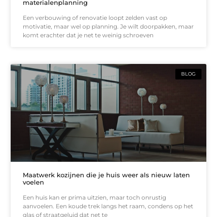
materialenplanning
Een verbouwing of renovatie loopt zelden vast op
motivatie, maar wel op planning. Je wilt doorpakken, maar
komt erachter dat je net te weinig schroeven
BLOG
Maatwerk kozijnen die je huis weer als nieuw laten
voelen
Een huis kan er prima uitzien, maar toch onrustig
aanvoelen. Een koude trek langs het raam, condens op het
glas of straatgeluid dat net te