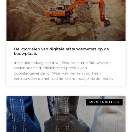
De voordelen van digitale afstandsmeters op de
bouwplaats
In de hedendaagse bouw-, installatie- en afbouwsector
spelen snelheid, efficiëntie en precisie een
doorslaggevende rol. Waar vakmensen voorheen
vertrouwden op het traditionele rolmaatje, de duimstok
MODE EN KLEDING