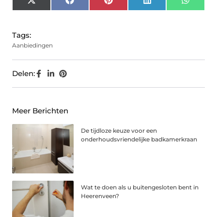
X
Facebook
Pinterest
LinkedIn
Whats
(Twitter)
Tags:
Aanbiedingen
Delen:
Meer Berichten
De tijdloze keuze voor een
onderhoudsvriendelijke badkamerkraan
Wat te doen als u buitengesloten bent in
Heerenveen?