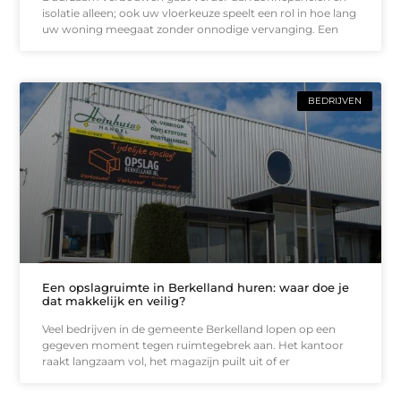
isolatie alleen; ook uw vloerkeuze speelt een rol in hoe lang
uw woning meegaat zonder onnodige vervanging. Een
BEDRIJVEN
Een opslagruimte in Berkelland huren: waar doe je
dat makkelijk en veilig?
Veel bedrijven in de gemeente Berkelland lopen op een
gegeven moment tegen ruimtegebrek aan. Het kantoor
raakt langzaam vol, het magazijn puilt uit of er