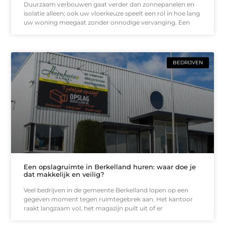
Duurzaam verbouwen gaat verder dan zonnepanelen en
isolatie alleen; ook uw vloerkeuze speelt een rol in hoe lang
uw woning meegaat zonder onnodige vervanging. Een
BEDRIJVEN
Een opslagruimte in Berkelland huren: waar doe je
dat makkelijk en veilig?
Veel bedrijven in de gemeente Berkelland lopen op een
gegeven moment tegen ruimtegebrek aan. Het kantoor
raakt langzaam vol, het magazijn puilt uit of er