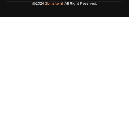
@2024
2binsite.nl
.All Right Reserved.