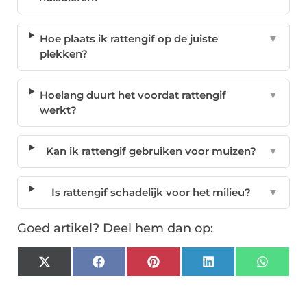
Hoe plaats ik rattengif op de juiste
▼
plekken?
Hoelang duurt het voordat rattengif
▼
werkt?
Kan ik rattengif gebruiken voor muizen?
▼
Is rattengif schadelijk voor het milieu?
▼
Goed artikel? Deel hem dan op:
X
Facebook
Pinterest
LinkedIn
Whats
(Twitter)