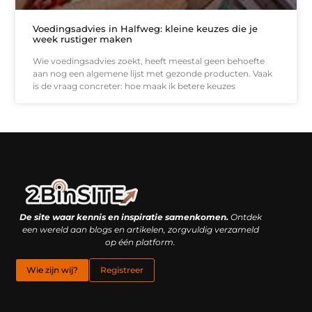
Voedingsadvies in Halfweg: kleine keuzes die je
week rustiger maken
Wie voedingsadvies zoekt, heeft meestal geen behoefte
aan nog een algemene lijst met gezonde producten. Vaak
is de vraag concreter: hoe maak ik betere keuzes
Linkbuilding platform: je geheime wapen of je grootste valkuil?
Geld verdienen met links: hoe een simpele klik inkomsten oplevert
De site waar kennis en inspiratie samenkomen.
Ontdek
een wereld aan blogs en artikelen, zorgvuldig verzameld
op één platform.
Wie zijn wij?
Registreer