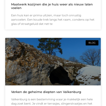
Maatwerk kozijnen die je huis weer als nieuw laten
voelen
Een huis kan er prima uitzien, maar toch onrustig
aanvoelen. Een koude trek langs het raam, condens op het
glas of straatgeluid dat net te
BLOG
Verken de geheime diepten van Valkenburg
Valkenburg is een bestemming waar je makkelijk een hele
dag zoet bent. Je vindt er terrasjes, slingerstraatjes en het