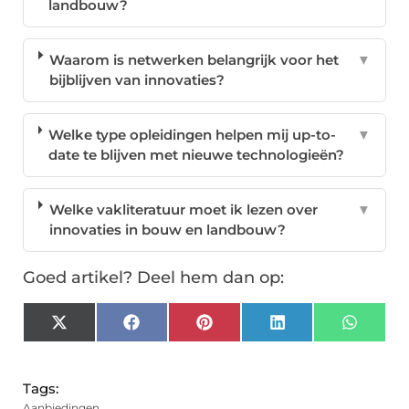
landbouw?
Waarom is netwerken belangrijk voor het
▼
bijblijven van innovaties?
Welke type opleidingen helpen mij up-to-
▼
date te blijven met nieuwe technologieën?
Welke vakliteratuur moet ik lezen over
▼
innovaties in bouw en landbouw?
Goed artikel? Deel hem dan op:
X
Facebook
Pinterest
LinkedIn
Whats
(Twitter)
Tags:
Aanbiedingen