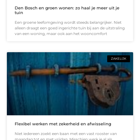
Den Bosch en groen wonen: zo haal je meer uit je
tuin
Een groene leefomgeving wordt steeds belangrijker. Niet
alleen draagt een goed ingerichte tuin bij aan de uitstraling
van een woning, maar ook aan het wooncomfort
ZAKELIJK
Flexibel werken met zekerheid en afwisseling
Niet iedereen zoekt een baan met een vast rooster van
maandag tot en met vrijdag. Misschien werk je al als