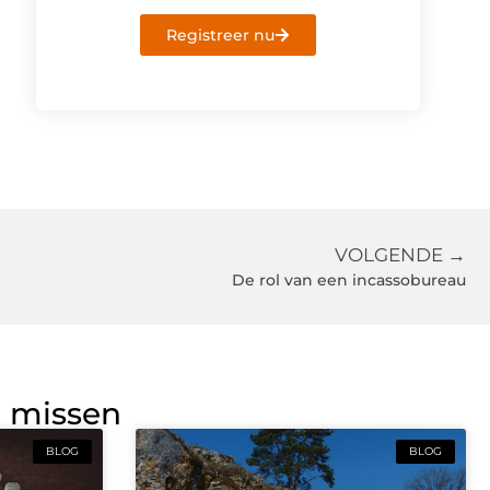
Registreer nu
VOLGENDE →
De rol van een incassobureau
g missen
BLOG
BLOG