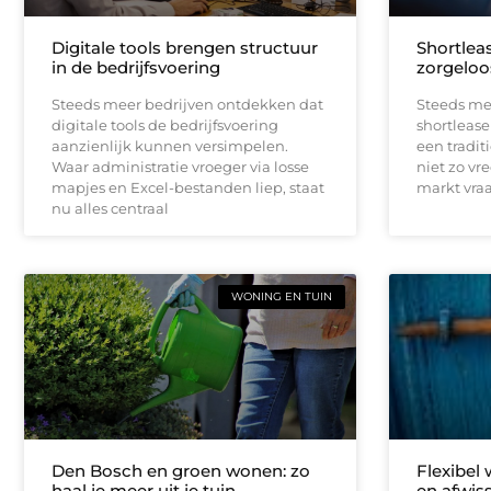
Digitale tools brengen structuur
Shortleas
in de bedrijfsvoering
zorgeloo
Steeds meer bedrijven ontdekken dat
Steeds me
digitale tools de bedrijfsvoering
shortlease 
aanzienlijk kunnen versimpelen.
een tradit
Waar administratie vroeger via losse
niet zo vr
mapjes en Excel-bestanden liep, staat
markt vraag
nu alles centraal
WONING EN TUIN
Den Bosch en groen wonen: zo
Flexibel
haal je meer uit je tuin
en afwis