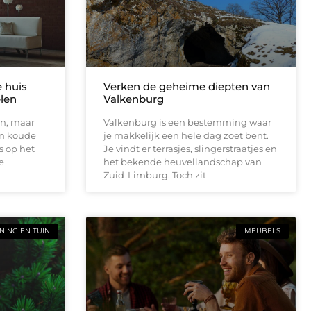
e huis
Verken de geheime diepten van
elen
Valkenburg
en, maar
Valkenburg is een bestemming waar
en koude
je makkelijk een hele dag zoet bent.
s op het
Je vindt er terrasjes, slingerstraatjes en
e
het bekende heuvellandschap van
Zuid-Limburg. Toch zit
ING EN TUIN
MEUBELS