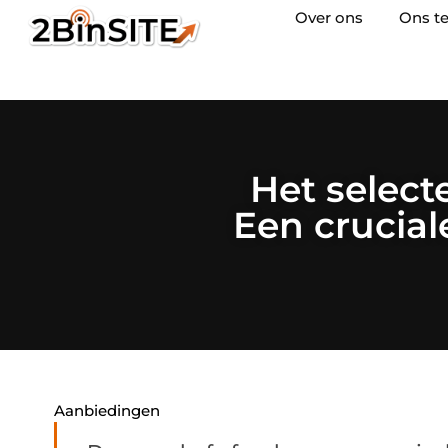
Over ons
Ons t
Het select
Een crucial
Aanbiedingen