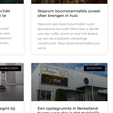
schikt
Waarom boomstamtafels zoveel
 te
sfeer brengen in huis
Waarom een boomstamtafel nooit
haald
standaard aanvoelt Wanneer u denkt
or een
aan een tafel, komt al snel het beeld
 takken
op van de klassieke vierpotige
t een
constructie. Maar boomstamtafels zijn
verre
VERBOUWEN
BEDRIJVEN
gint bij
Een opslagruimte in Berkelland
huren: waar doe je dat makkelijk