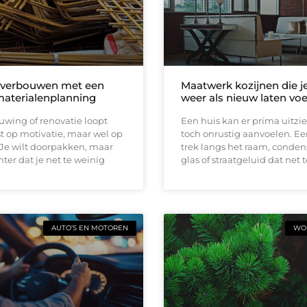
 verbouwen met een
Maatwerk kozijnen die j
materialenplanning
weer als nieuw laten vo
wing of renovatie loopt
Een huis kan er prima uitzi
t op motivatie, maar wel op
toch onrustig aanvoelen. E
 Je wilt doorpakken, maar
trek langs het raam, conden
ter dat je net te weinig
glas of straatgeluid dat net t
AUTO’S EN MOTOREN
WON