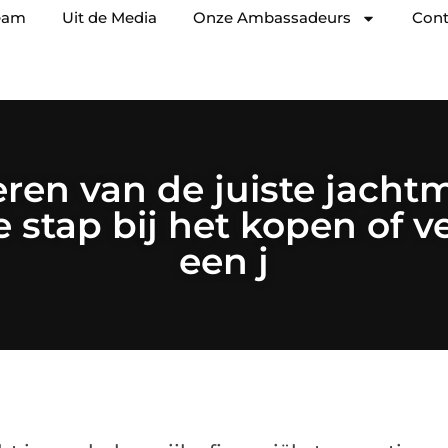
eam
Uit de Media
Onze Ambassadeurs
Cont
eren van de juiste jachtm
e stap bij het kopen of 
een j