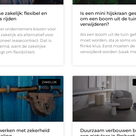
e zakelijk: flexibel en
Is een mini hijskraan ge
s rijden
om een boom uit de tuin
verwijderen?
er ondernemers kiezen voor
Als een boom uit de tuin ge
zakelijk als alternatief voor
moet worden, sta je soms vo
ioneel leasecontract. Dat is
flinke klus. Eerst moeten de
eemd, want de zakelijke
verwijderd worden (vaak me
t om flexibiliteit.
ZAKELIJK
 werken met zekerheid
Duurzaam verbouwen be
seling
een gietvloer in Brabant