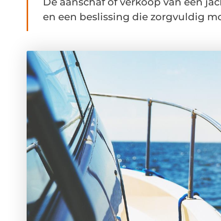
De aanschaf of verkoop van een jach
en een beslissing die zorgvuldig m