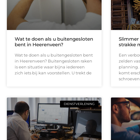
Wat te doen als u buitengesloten
Slimmer
bent in Heerenveen?
strakke 
Wat te doen als u buitengesloten bent
Een verbou
in Heerenveen? Buitengesloten raken
zelden vas
is een situatie waar bijna iedereen
planning.
zich iets bij kan voorstellen. U trekt de
komt erach
schroeven
DIENSTVERLENING