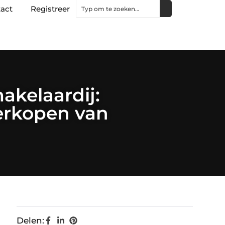
act
Registreer
akelaardij:
verkopen van
Delen: