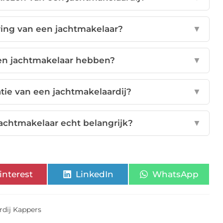
aring van een jachtmakelaar?
▼
een jachtmakelaar hebben?
▼
atie van een jachtmakelaardij?
▼
 jachtmakelaar echt belangrijk?
▼
interest
LinkedIn
WhatsApp
rdij Kappers