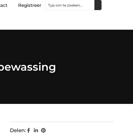
act
Registreer
sbewassing
Delen: