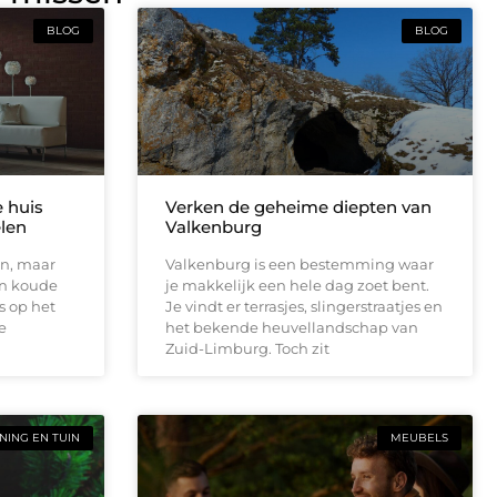
BLOG
BLOG
e huis
Verken de geheime diepten van
elen
Valkenburg
en, maar
Valkenburg is een bestemming waar
en koude
je makkelijk een hele dag zoet bent.
s op het
Je vindt er terrasjes, slingerstraatjes en
e
het bekende heuvellandschap van
Zuid-Limburg. Toch zit
ING EN TUIN
MEUBELS