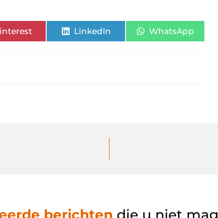
interest
LinkedIn
WhatsApp
eerde berichten
die u niet ma