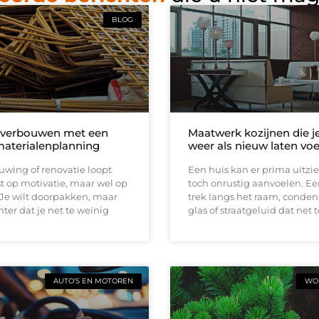
BLOG
 verbouwen met een
Maatwerk kozijnen die j
materialenplanning
weer als nieuw laten vo
wing of renovatie loopt
Een huis kan er prima uitzi
t op motivatie, maar wel op
toch onrustig aanvoelen. E
 Je wilt doorpakken, maar
trek langs het raam, conden
ter dat je net te weinig
glas of straatgeluid dat net t
AUTO’S EN MOTOREN
WON