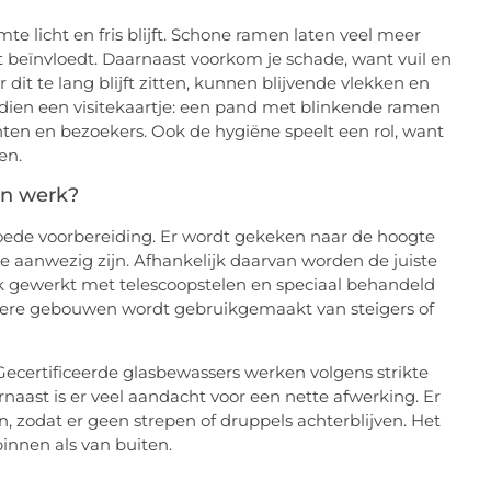
e licht en fris blijft. Schone ramen laten veel meer
t beïnvloedt. Daarnaast voorkom je schade, want vuil en
it te lang blijft zitten, kunnen blijvende vlekken en
endien een visitekaartje: een pand met blinkende ramen
en en bezoekers. Ook de hygiëne speelt een rol, want
en.
jn werk?
goede voorbereiding. Er wordt gekeken naar de hoogte
e aanwezig zijn. Afhankelijk daarvan worden de juiste
k gewerkt met telescoopstelen en speciaal behandeld
hogere gebouwen wordt gebruikgemaakt van steigers of
 Gecertificeerde glasbewassers werken volgens strikte
aast is er veel aandacht voor een nette afwerking. Er
 zodat er geen strepen of druppels achterblijven. Het
binnen als van buiten.