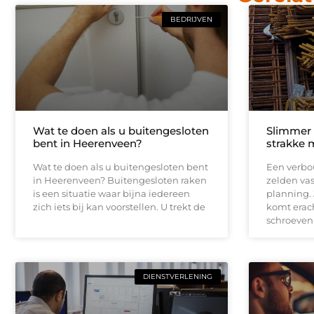
BEDRIJVEN
Wat te doen als u buitengesloten
Slimmer
bent in Heerenveen?
strakke 
Wat te doen als u buitengesloten bent
Een verbou
in Heerenveen? Buitengesloten raken
zelden vas
is een situatie waar bijna iedereen
planning.
zich iets bij kan voorstellen. U trekt de
komt erach
schroeven
DIENSTVERLENING