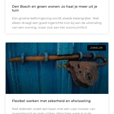
Den Bosch en groen wonen: zo haal je meer uit je
tuin
Een groene leefomgeving wordt steeds belangrijker. Niet
alleen draagt een goed ingerichte tuin bij aan de uitstraling
van een woning, maar ook aan het wooncomfort
ZAKELIJK
Flexibel werken met zekerheid en afwisseling
Niet iedereen zoekt een baan met een vast rooster van
maandag tot en met vrijdag. Misschien werk je al als