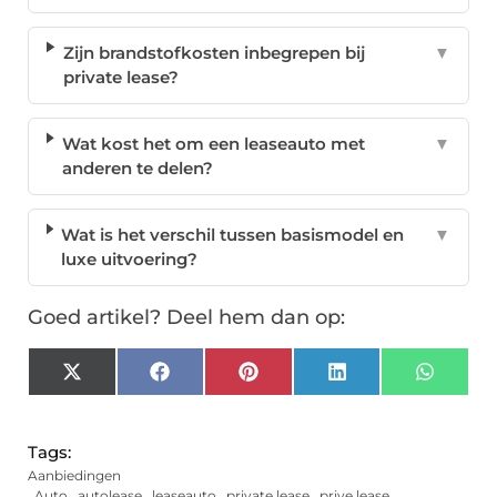
Zijn brandstofkosten inbegrepen bij
▼
private lease?
Wat kost het om een leaseauto met
▼
anderen te delen?
Wat is het verschil tussen basismodel en
▼
luxe uitvoering?
Goed artikel? Deel hem dan op:
X
Facebook
Pinterest
LinkedIn
Whats
(Twitter)
Tags:
Aanbiedingen
,
Auto
,
autolease
,
leaseauto
,
private lease
,
prive lease