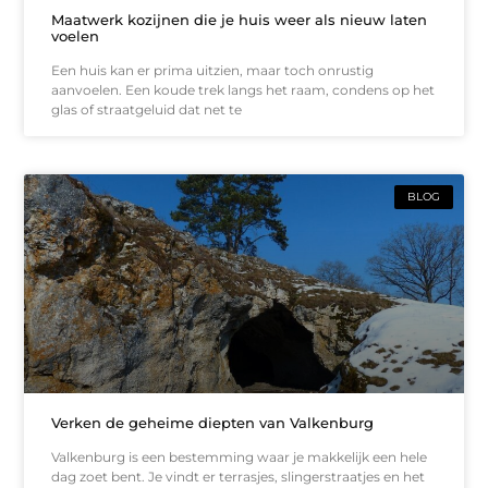
Maatwerk kozijnen die je huis weer als nieuw laten
voelen
Een huis kan er prima uitzien, maar toch onrustig
aanvoelen. Een koude trek langs het raam, condens op het
glas of straatgeluid dat net te
BLOG
Verken de geheime diepten van Valkenburg
Valkenburg is een bestemming waar je makkelijk een hele
dag zoet bent. Je vindt er terrasjes, slingerstraatjes en het