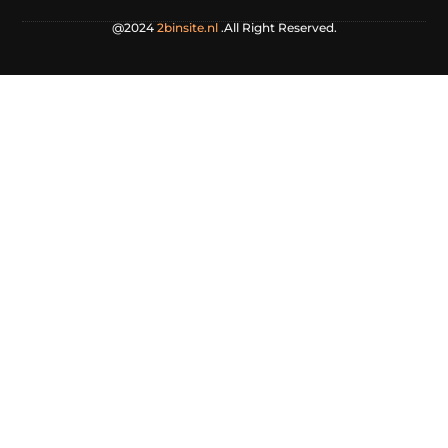
@2024
2binsite.nl
.All Right Reserved.