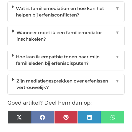
Wat is familiemediation en hoe kan het
▼
helpen bij erfenisconflicten?
Wanneer moet ik een familiemediator
▼
inschakelen?
Hoe kan ik empathie tonen naar mijn
▼
familieleden bij erfenisdisputen?
Zijn mediatiegesprekken over erfenissen
▼
vertrouwelijk?
Goed artikel? Deel hem dan op:
X
Facebook
Pinterest
LinkedIn
Whats
(Twitter)