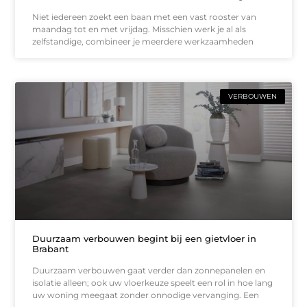
Niet iedereen zoekt een baan met een vast rooster van
maandag tot en met vrijdag. Misschien werk je al als
zelfstandige, combineer je meerdere werkzaamheden
VERBOUWEN
Duurzaam verbouwen begint bij een gietvloer in
Brabant
Duurzaam verbouwen gaat verder dan zonnepanelen en
isolatie alleen; ook uw vloerkeuze speelt een rol in hoe lang
uw woning meegaat zonder onnodige vervanging. Een