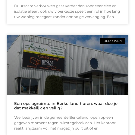
Duurzaam verbouwen gaat verder dan zonnepanelen en
isolatie alleen; ook uw vloerkeuze speelt een rol in hoe lang
uw woning meegaat zonder onnodige vervanging. Een
BEDRIJVEN
Een opslagruimte in Berkelland huren: waar doe je
dat makkelijk en veilig?
Veel bedrijven in de gemeente Berkelland lopen op een
gegeven moment tegen ruimtegebrek aan. Het kantoor
raakt langzaam vol, het magazijn puilt uit of er