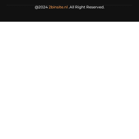
@2024
2binsite.nl
.All Right Reserved.