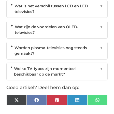
Wat is het verschil tussen LCD en LED
▼
televisies?
Wat zijn de voordelen van OLED-
▼
televisies?
Worden plasma-televisies nog steeds
▼
gemaakt?
Welke TV-types zijn momenteel
▼
beschikbaar op de markt?
Goed artikel? Deel hem dan op:
X
Facebook
Pinterest
LinkedIn
Whats
(Twitter)