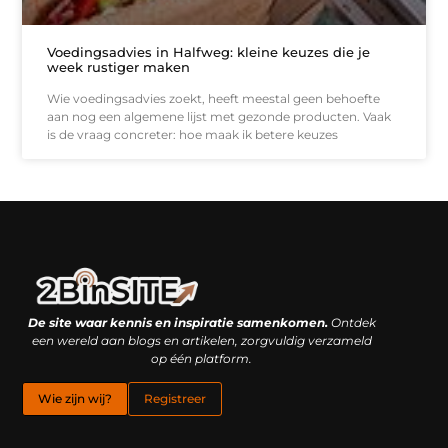
Voedingsadvies in Halfweg: kleine keuzes die je
week rustiger maken
Wie voedingsadvies zoekt, heeft meestal geen behoefte
aan nog een algemene lijst met gezonde producten. Vaak
is de vraag concreter: hoe maak ik betere keuzes
Linkbuilding platform: je geheime wapen of je grootste valkuil?
Geld verdienen met links: hoe een simpele klik inkomsten oplevert
De site waar kennis en inspiratie samenkomen.
Ontdek
een wereld aan blogs en artikelen, zorgvuldig verzameld
op één platform.
Wie zijn wij?
Registreer