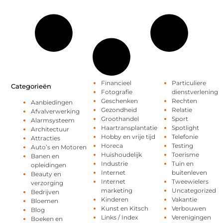
Financieel
Particuliere
Categorieën
Fotografie
dienstverlening
Geschenken
Rechten
Aanbiedingen
Gezondheid
Relatie
Afvalverwerking
Groothandel
Sport
Alarmsysteem
Haartransplantatie
Spotlight
Architectuur
Hobby en vrije tijd
Telefonie
Attracties
Horeca
Testing
Auto’s en Motoren
Huishoudelijk
Toerisme
Banen en
Industrie
Tuin en
opleidingen
Internet
buitenleven
Beauty en
Internet
Tweewielers
verzorging
marketing
Uncategorized
Bedrijven
Kinderen
Vakantie
Bloemen
Kunst en Kitsch
Verbouwen
Blog
Links / Index
Verenigingen
Boeken en