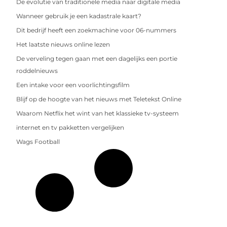
De evolutie van traditionele media naar digitale media
Wanneer gebruik je een kadastrale kaart?
Dit bedrijf heeft een zoekmachine voor 06-nummers
Het laatste nieuws online lezen
De verveling tegen gaan met een dagelijks een portie
roddelnieuws
Een intake voor een voorlichtingsfilm
Blijf op de hoogte van het nieuws met Teletekst Online
Waarom Netflix het wint van het klassieke tv-systeem
internet en tv pakketten vergelijken
Wags Football